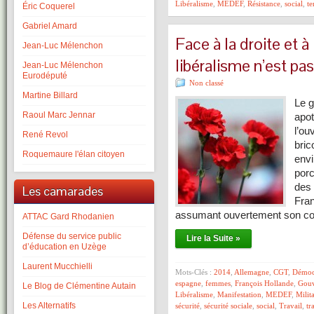
Libéralisme
,
MEDEF
,
Résistance
,
social
,
te
Éric Coquerel
Gabriel Amard
Face à la droite et à
Jean-Luc Mélenchon
libéralisme n’est pas
Jean-Luc Mélenchon
Eurodéputé
Non classé
Martine Billard
Le g
Raoul Marc Jennar
apot
l’ou
René Revol
bric
Roquemaure l'élan citoyen
envi
porc
des 
Les camarades
Fran
assumant ouvertement son c
ATTAC Gard Rhodanien
Défense du service public
Lire la Suite »
d’éducation en Uzège
Laurent Mucchielli
Mots-Clés :
2014
,
Allemagne
,
CGT
,
Démoc
espagne
,
femmes
,
François Hollande
,
Gouv
Le Blog de Clémentine Autain
Libéralisme
,
Manifestation
,
MEDEF
,
Milit
Les Alternatifs
sécurité
,
sécurité sociale
,
social
,
Travail
,
tr