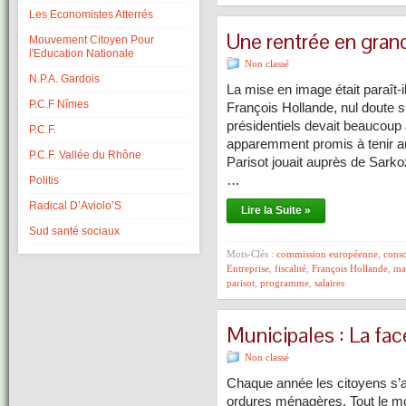
Les Economistes Atterrés
Une rentrée en gra
Mouvement Citoyen Pour
l'Education Nationale
Non classé
N.P.A. Gardois
La mise en image était paraît-il
P.C.F Nîmes
François Hollande, nul doute s
présidentiels devait beaucoup
P.C.F.
apparemment promis à tenir au
P.C.F. Vallée du Rhône
Parisot jouait auprès de Sarkoz
…
Politis
Radical D’Aviolo’S
Lire la Suite »
Sud santé sociaux
Mots-Clés :
commission européenne
,
cons
Entreprise
,
fiscalité
,
François Hollande
,
ma
parisot
,
programme
,
salaires
Municipales : La fa
Non classé
Chaque année les citoyens s’a
ordures ménagères. Tout le mo