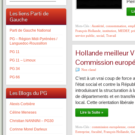
Pier
Li
Les liens Parti de
Gauche
Mots-Clés :
Austérité
,
consommation
,
empl
Parti de Gauche National
François Hollande
,
institution
,
MEDEF
,
pr
service public
,
social
,
Travail
PG – Région Midi-Pyrénées /
Languedoc-Roussillon
Hollande meilleur V
PG 11
Commission europ
PG 11 – Limoux
PG 34
Non classé
PG 66
C’est à un vrai coup de force 
l’état social et contre la Républ
introduisant la structuration à l
Les Blogs du PG
de départements et en transfé
local. Cette orientation libéra
Alexis Corbière
Céline Meneses
Lire la Suite »
Christian NANNINI – PG30
Mots-Clés :
commission européenne
,
const
Corinne Morel Darleux
Entreprise
,
fiscalité
,
François Hollande
,
Go