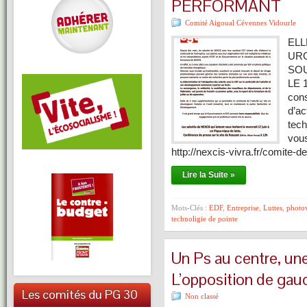
PERFORMANT
Comité Aigoual Cévennes Vidourle
ELL
URG
SOU
LE 
cons
d’ac
tech
vous
http://nexcis-vivra.fr/comite-d
Lire la Suite »
Mots-Clés :
EDF
,
Entreprise
,
Luttes
,
photov
technoligie de pointe
Un Ps au centre, un
L’opposition de gau
Les comités du PG 30
Non classé