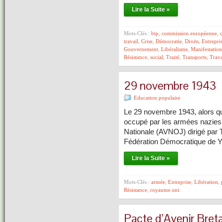
Lire la Suite »
Mots-Clés :
btp
,
commission européenne
,
travail
,
Crise
,
Démocratie
,
Droits
,
Entrepri
Gouvernement
,
Libéralisme
,
Manifestation
Résistance
,
social
,
Traité
,
Transports
,
Trava
29 novembre 1943
Education populaire
Le 29 novembre 1943, alors que
occupé par les armées nazies, 
Nationale (AVNOJ) dirigé par Ti
Fédération Démocratique de Y
Lire la Suite »
Mots-Clés :
armée
,
Entreprise
,
Libération
,
Résistance
,
royaume uni
Pacte d’Avenir Bret