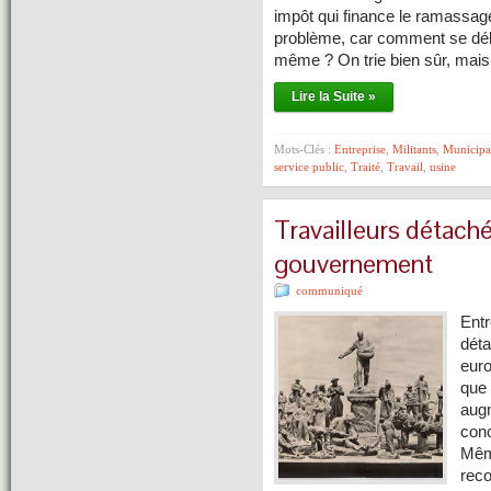
impôt qui finance le ramassage 
problème, car comment se déb
même ? On trie bien sûr, mai
Lire la Suite »
Mots-Clés :
Entreprise
,
Militants
,
Municipa
service public
,
Traité
,
Travail
,
usine
Travailleurs détaché
gouvernement
communiqué
Entr
déta
euro
que
augm
conc
Même
reco