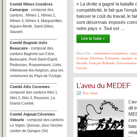
« La droite a gagné la bataille
Comité Nîmes Costières
compétitivité, le fait que l’emplo
Camargue
- composé des
cantons : Nîmes 1, Nîmes 2,
baisser le coût du travail, le fa
Nîmes 3, Nîmes 4, Marguerittes,
sont désormais imposés comme 
Aigues-Morte, Saint-Gilles,
notre pays ». Tout est …
Vauvert.
______________________
Lire la Suite »
Comité Bagnols Uzès
Beaucaire
- composé des
Mots-Clés :
commission européenne
,
const
cantons Bagnols-sur-Cèze,
écologie
,
Elections
,
Entreprise
,
espagne
,
e
Beaucaire, Pont-Saint-Esprit,
fiscalité
,
François Hollande
,
Gouvernemen
Redessan, Roquemaure, Uzès,
Gauche
Villeneuve-lès-Avignon, plus les
communes du Pays de l'Uzège.
______________________
L’aveu du MEDEF
Comité Alès Cevennes
-
composé des cantons Alès 1,
Non classé
Alès 2, Alès 3, Rousson, La
L’av
Grand-Combe.
dit 
______________________
MEDE
Comité Aigoual Cévennes
con
Vidourle
- composé des cantons
Le Vigan, Quissac, plus l'ancien
bais
canton de Ganges (34)
réta
______________________