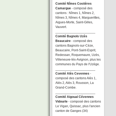
Comité Nîmes Costières
Camargue
- composé des
cantons : Nîmes 1, Nîmes 2,
Nîmes 3, Nîmes 4, Marguerittes,
Aigues-Morte, Saint-Gilles,
Vauvert.
______________________
Comité Bagnols Uzès
Beaucaire
- composé des
cantons Bagnols-sur-Cèze,
Beaucaire, Pont-Saint-Esprit,
Redessan, Roquemaure, Uzès,
Villeneuve-lès-Avignon, plus les
communes du Pays de l'Uzège.
______________________
Comité Alès Cevennes
-
composé des cantons Alès 1,
Alès 2, Alès 3, Rousson, La
Grand-Combe.
______________________
Comité Aigoual Cévennes
Vidourle
- composé des cantons
Le Vigan, Quissac, plus l'ancien
canton de Ganges (34)
______________________