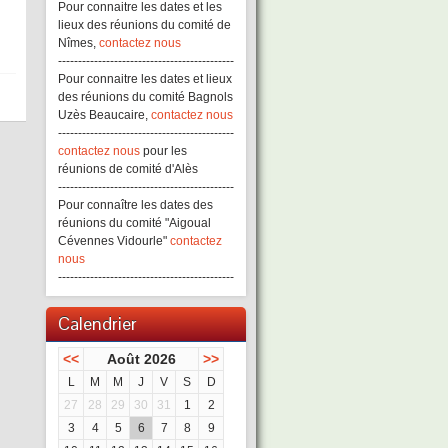
Pour connaitre les dates et les
lieux des réunions du comité de
Nîmes,
contactez nous
--------------------------------------------
Pour connaitre les dates et lieux
des réunions du comité Bagnols
Uzès Beaucaire,
contactez nous
--------------------------------------------
contactez nous
pour les
réunions de comité d'Alès
--------------------------------------------
Pour connaître les dates des
réunions du comité "Aigoual
Cévennes Vidourle"
contactez
nous
--------------------------------------------
Calendrier
<<
Août 2026
>>
L
M
M
J
V
S
D
27
28
29
30
31
1
2
3
4
5
6
7
8
9