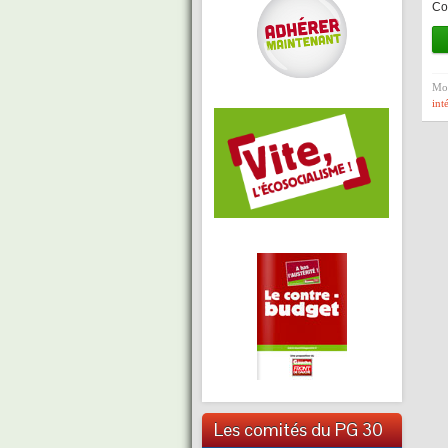
Co
Mot
int
Les comités du PG 30