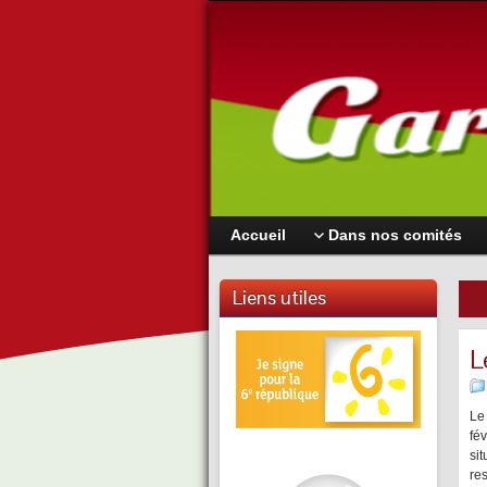
Accueil
Dans nos comités
Liens utiles
L
Le
fé
si
re