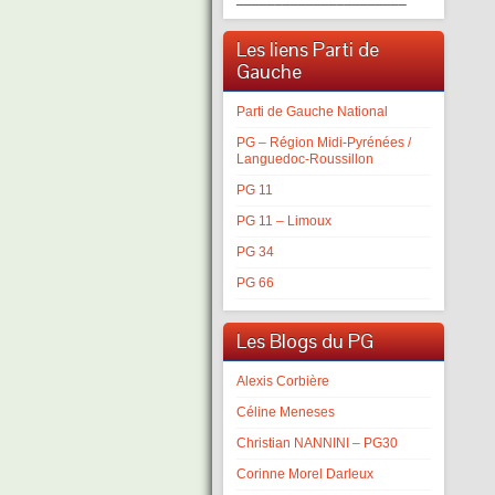
Les liens Parti de
Gauche
Parti de Gauche National
PG – Région Midi-Pyrénées /
Languedoc-Roussillon
PG 11
PG 11 – Limoux
PG 34
PG 66
Les Blogs du PG
Alexis Corbière
Céline Meneses
Christian NANNINI – PG30
Corinne Morel Darleux