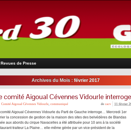
Revues de Presse
Archives du Mois :
février 2017
e comité Aigoual Cévennes Vidourle interrog
Comité Aigoual Cévennes Vidourle
,
communiqué
de
cacv
11 février 
 comité Aigoual Cévennes Vidourle du Parti de Gauche interroge… Mercredi 1er
vrier la concession de gestion de la maison des sites des belvédères de Blandas
tuée aux abords du cirque Navacelles a été attribuée pour 10 ans à la société
staurant-traiteur La Plaine… elle-même gérée par un vice-président de la