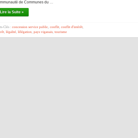
mmunauté de Communes du …
Lire la Suite »
s-Clés :
concession service public
,
conflit
,
conflit d'intérêt
,
érêt
,
légalité
,
lélégation
,
pays viganais
,
tourisme