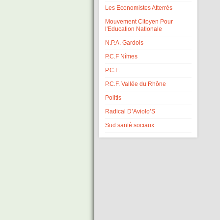
Les Economistes Atterrés
Mouvement Citoyen Pour
l'Education Nationale
N.P.A. Gardois
P.C.F Nîmes
P.C.F.
P.C.F. Vallée du Rhône
Politis
Radical D’Aviolo’S
Sud santé sociaux