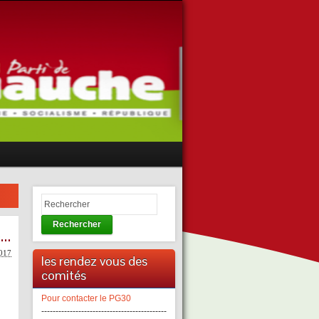
Rechercher
e…
2017
les rendez vous des
comités
Pour contacter le PG30
--------------------------------------------