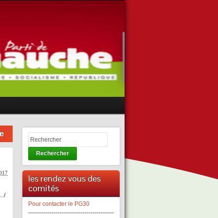
e
Rechercher
2017
les rendez vous des
comités
n…/
Pour contacter le PG30
--------------------------------------------