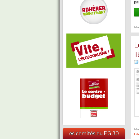
par
Mot
L
l
Mot
Les comités du PG 30
Lib