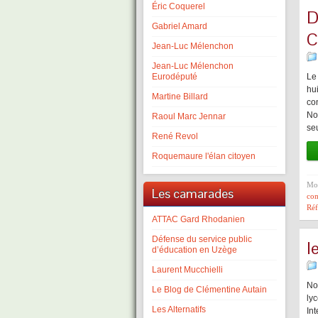
Éric Coquerel
D
Gabriel Amard
C
Jean-Luc Mélenchon
Jean-Luc Mélenchon
Eurodéputé
Le
hu
Martine Billard
con
No
Raoul Marc Jennar
se
René Revol
Roquemaure l'élan citoyen
Mot
Les camarades
co
Ré
ATTAC Gard Rhodanien
Défense du service public
l
d’éducation en Uzège
Laurent Mucchielli
No
Le Blog de Clémentine Autain
ly
Les Alternatifs
In