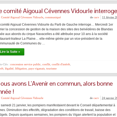
e comité Aigoual Cévennes Vidourle interrog
Comité Aigoual Cévennes Vidourle
,
communiqué
de
cacv
11 février 
 comité Aigoual Cévennes Vidourle du Parti de Gauche interroge… Mercredi 1er
vrier la concession de gestion de la maison des sites des belvédères de Blandas
tuée aux abords du cirque Navacelles a été attribuée pour 10 ans à la société
staurant-traiteur La Plaine… elle-même gérée par un vice-président de la
mmunauté de Communes du …
Lire la Suite »
s-Clés :
concession service public
,
conflit
,
conflit d'intérêt
,
érêt
,
légalité
,
lélégation
,
pays viganais
,
tourisme
ous avons L’Avenir en commun, alors bonne
nnée !
Comité Aigoual Cévennes Vidourle
de
cacv
24 janvier 
 samedi 21 janvier, les pompiers manifestaient devant le Conseil départemental à
mes. Diminution des effectifs, dégradation des conditions de travail, baisse des
dgets. Depuis quelques semaines, les pompiers du Vigan alertent la population et