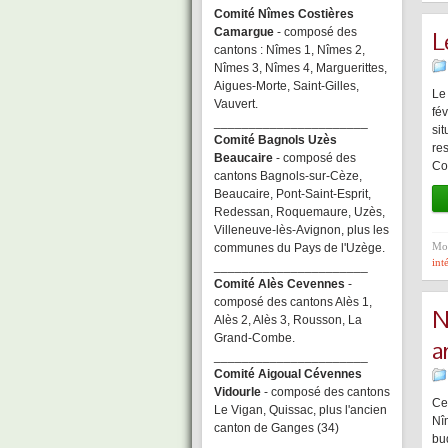
Comité Nîmes Costières
Camargue
- composé des
L
cantons : Nîmes 1, Nîmes 2,
Nîmes 3, Nîmes 4, Marguerittes,
Aigues-Morte, Saint-Gilles,
Le
Vauvert.
fé
______________________
si
Comité Bagnols Uzès
re
Beaucaire
- composé des
Co
cantons Bagnols-sur-Cèze,
Beaucaire, Pont-Saint-Esprit,
Redessan, Roquemaure, Uzès,
Villeneuve-lès-Avignon, plus les
Mot
communes du Pays de l'Uzège.
int
______________________
Comité Alès Cevennes
-
composé des cantons Alès 1,
N
Alès 2, Alès 3, Rousson, La
Grand-Combe.
a
______________________
Comité Aigoual Cévennes
Vidourle
- composé des cantons
Ce
Le Vigan, Quissac, plus l'ancien
Nî
canton de Ganges (34)
bu
______________________