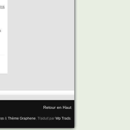
2016
x
Retour en Haut
ss
&
Thème Graphene
. Traduit par
Wp Trads
.