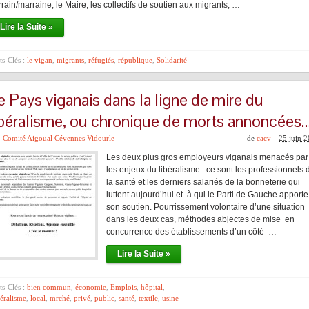
rain/marraine, le Maire, les collectifs de soutien aux migrants, …
Lire la Suite »
s-Clés :
le vigan
,
migrants
,
réfugiés
,
république
,
Solidarité
e Pays viganais dans la ligne de mire du
ibéralisme, ou chronique de morts annoncées
Comité Aigoual Cévennes Vidourle
de
cacv
25 juin 
Les deux plus gros employeurs viganais menacés par
les enjeux du libéralisme : ce sont les professionnels 
la santé et les derniers salariés de la bonneterie qui
luttent aujourd’hui et à qui le Parti de Gauche apporte
son soutien. Pourrissement volontaire d’une situation
dans les deux cas, méthodes abjectes de mise en
concurrence des établissements d’un côté …
Lire la Suite »
s-Clés :
bien commun
,
économie
,
Emplois
,
hôpital
,
éralisme
,
local
,
mrché
,
privé
,
public
,
santé
,
textile
,
usine