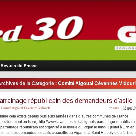
Revues de Presse
rchives de la Catégorie :
Comité Aigoual Cévennes Vidourl
arrainage républicain des demandeurs d’asile
Comité Aigoual Cévennes Vidourle
de
cacv
25 juin 
mme cela existe depuis plusieurs années dans d’autres communes de France,
rticulièrement en Isère, http://www.lavantpost.info/migrants-parrainage-republicai
parrainage républicain est organisé à la mairie du Vigan le lundi 3 juillet à 17h en
ésence des demandeurs d’asile accueillis au Vigan et à Saint Hippolyte du fort, son