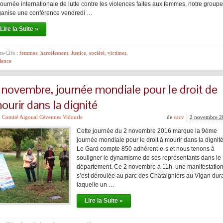
journée internationale de lutte contre les violences faites aux femmes, notre groupe
ganise une conférence vendredi …
Lire la Suite »
s-Clés :
femmes
,
harcèlement
,
Justice
,
société
,
victimes
,
lence
 novembre, journée mondiale pour le droit de
ourir dans la dignité
Comité Aigoual Cévennes Vidourle
de
cacv
2 novembre 2
Cette journée du 2 novembre 2016 marque la 9ème
journée mondiale pour le droit à mourir dans la dignité
Le Gard compte 850 adhérent-e-s et nous tenons à
souligner le dynamisme de ses représentants dans le
département. Ce 2 novembre à 11h, une manifestatio
s’est déroulée au parc des Châtaigniers au Vigan dur
laquelle un …
Lire la Suite »