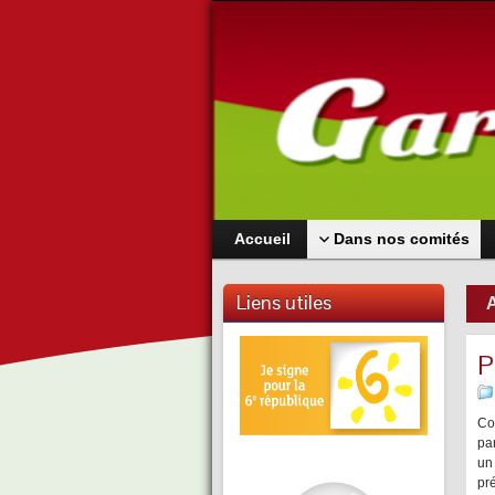
Accueil
Dans nos comités
Liens utiles
A
P
Co
pa
un 
pr