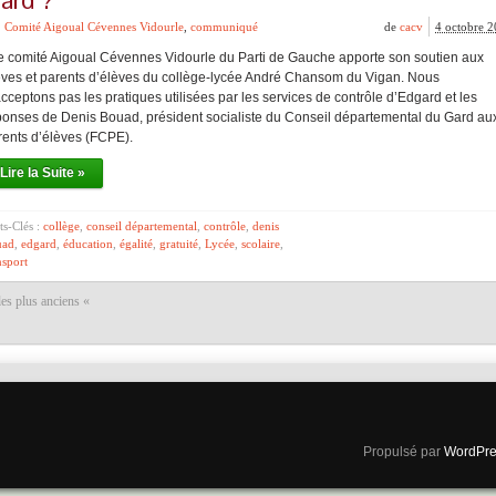
Comité Aigoual Cévennes Vidourle
,
communiqué
de
cacv
4 octobre 
 comité Aigoual Cévennes Vidourle du Parti de Gauche apporte son soutien aux
èves et parents d’élèves du collège-lycée André Chansom du Vigan. Nous
cceptons pas les pratiques utilisées par les services de contrôle d’Edgard et les
ponses de Denis Bouad, président socialiste du Conseil départemental du Gard au
rents d’élèves (FCPE).
Lire la Suite »
s-Clés :
collège
,
conseil départemental
,
contrôle
,
denis
uad
,
edgard
,
éducation
,
égalité
,
gratuité
,
Lycée
,
scolaire
,
nsport
les plus anciens «
Propulsé par
WordPre