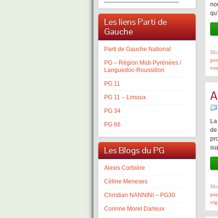
no
qu
Les liens Parti de
Gauche
Parti de Gauche National
Mot
pom
PG – Région Midi-Pyrénées /
vo
Languedoc-Roussillon
PG 11
A
PG 11 – Limoux
PG 34
La
PG 66
de
pr
sup
Les Blogs du PG
Alexis Corbière
Céline Meneses
Mot
pay
Christian NANNINI – PG30
vig
Corinne Morel Darleux