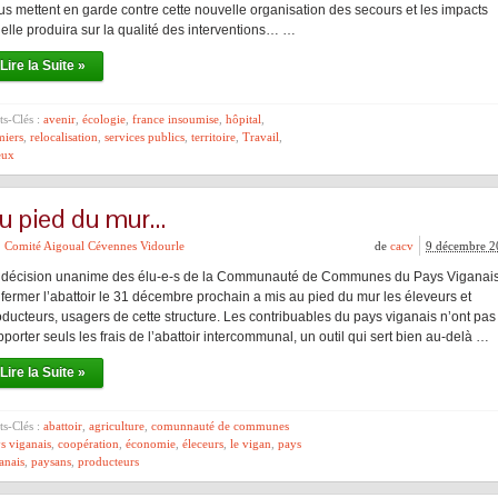
us mettent en garde contre cette nouvelle organisation des secours et les impacts
’elle produira sur la qualité des interventions… …
Lire la Suite »
s-Clés :
avenir
,
écologie
,
france insoumise
,
hôpital
,
iers
,
relocalisation
,
services publics
,
territoire
,
Travail
,
eux
u pied du mur…
Comité Aigoual Cévennes Vidourle
de
cacv
9 décembre 2
 décision unanime des élu-e-s de la Communauté de Communes du Pays Viganai
 fermer l’abattoir le 31 décembre prochain a mis au pied du mur les éleveurs et
oducteurs, usagers de cette structure. Les contribuables du pays viganais n’ont pas
porter seuls les frais de l’abattoir intercommunal, un outil qui sert bien au-delà …
Lire la Suite »
s-Clés :
abattoir
,
agriculture
,
comunnauté de communes
s viganais
,
coopération
,
économie
,
éleceurs
,
le vigan
,
pays
anais
,
paysans
,
producteurs