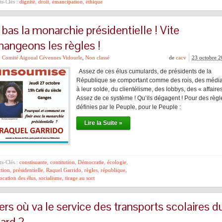
s-Clés :
dignité
,
droit
,
émancipation
,
éthique
 bas la monarchie présidentielle ! Vite
hangeons les règles !
Comité Aigoual Cévennes Vidourle
,
Non classé
de
cacv
23 octobre 
Assez de ces élus cumulards, de présidents de la
République se comportant comme des rois, des médi
à leur solde, du clientélisme, des lobbys, des « affaires
Assez de ce système ! Qu’ils dégagent ! Pour des règl
définies par le Peuple, pour le Peuple :
Lire la Suite »
s-Clés :
constisuante
,
contitution
,
Démocratie
,
écologie
,
ction
,
présidentielle
,
Raquel Garrido
,
règles
,
république
,
ocation des élus
,
socialisme
,
tirage au sort
ers où va le service des transports scolaires d
ard ?