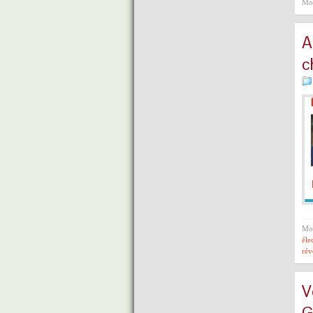
Mot
A
c
Mot
éle
rév
V
G