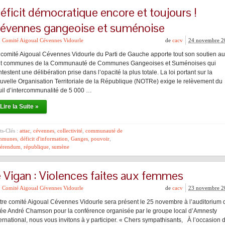
éficit démocratique encore et toujours !
évennes gangeoise et suménoise
Comité Aigoual Cévennes Vidourle
de
cacv
24 novembre 2
 comité Aigoual Cévennes Vidourle du Parti de Gauche apporte tout son soutien a
it communes de la Communauté de Communes Gangeoises et Suménoises qui
testent une délibération prise dans l’opacité la plus totale. La loi portant sur la
uvelle Organisation Territoriale de la République (NOTRe) exige le relèvement du
uil d’intercommunalité de 5 000 …
Lire la Suite »
s-Clés :
attac
,
cévennes
,
collectivité
,
communauté de
mmunes
,
déficit d'information
,
Ganges
,
pouvoir
,
férendum
,
république
,
sumène
e Vigan : Violences faites aux femmes
Comité Aigoual Cévennes Vidourle
de
cacv
23 novembre 2
tre comité Aigoual Cévennes Vidourle sera présent le 25 novembre à l’auditorium 
cée André Chamson pour la conférence organisée par le groupe local d’Amnesty
ternational, nous vous invitons à y participer. « Chers sympathisants, À l’occasion 