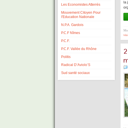
la 
Les Economistes Atterrés
or
Mouvement Citoyen Pour
l'Education Nationale
N.P.A. Gardois
Mot
P.C.F Nîmes
vio
P.C.F.
P.C.F. Vallée du Rhône
2
Politis
m
Radical D’Aviolo’S
Sud santé sociaux