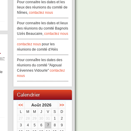
Pour connaitre les dates et les
lieux des réunions du comité de
Nîmes,
contactez nous
--------------------------------------------
Pour connaitre les dates et lieux
des réunions du comité Bagnols
Uzès Beaucaire,
contactez nous
--------------------------------------------
contactez nous
pour les
…
réunions de comité d'Alès
--------------------------------------------
2017
Pour connaître les dates des
réunions du comité "Aigoual
Cévennes Vidourle"
contactez
de
nous
--------------------------------------------
Calendrier
<<
Août 2026
>>
L
M
M
J
V
S
D
27
28
29
30
31
1
2
3
4
5
6
7
8
9