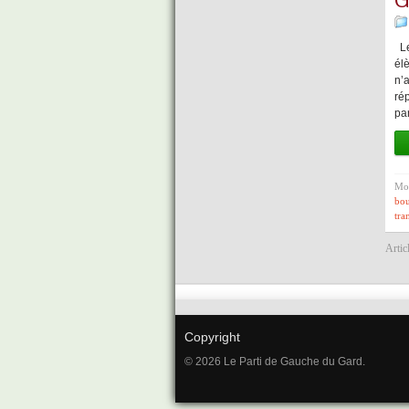
Le
él
n’a
ré
pa
Mot
bo
tra
Artic
Copyright
© 2026 Le Parti de Gauche du Gard.