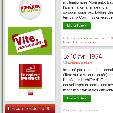
multinationales Monsanto, Ba
l’alimentation animale (notamm
sa soumission aux lobbies d
temps, la Commission europé
Lire la Suite »
Mots-Clés :
commission européenne
,
OG
Europe; traité transatlantique;
Le 10 avril 1954
Education populaire
Imaginé par le haut fonctionna
(Taxe sur la valeur ajoutée) r
l’impôt sur le chiffre d’affaire
nouvel impôt du nom d’une tax
modalités étaient très différen
Lire la Suite »
Les comités du PG 30
Cet article n'a pas de mots-clés