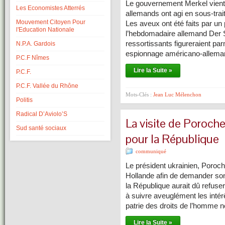
Le gouvernement Merkel vient 
Les Economistes Atterrés
allemands ont agi en sous-tra
Mouvement Citoyen Pour
Les aveux ont été faits par un
l'Education Nationale
l’hebdomadaire allemand Der S
ressortissants figureraient par
N.P.A. Gardois
espionnage américano-allem
P.C.F Nîmes
Lire la Suite »
P.C.F.
P.C.F. Vallée du Rhône
Mots-Clés :
Jean Luc Mélenchon
Politis
Radical D’Aviolo’S
La visite de Poroche
Sud santé sociaux
pour la République
communiqué
Le président ukrainien, Poroch
Hollande afin de demander son
la République aurait dû refuser
à suivre aveuglément les intérê
patrie des droits de l’homme n
Lire la Suite »