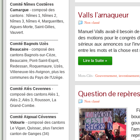
Comité Nîmes Costières
Camargue
- composé des
Valls l’arnaqueur
cantons : Nîmes 1, Nîmes 2,
Nîmes 3, Nîmes 4, Marguerittes,
Non classé
Aigues-Morte, Saint-Gilles,
Manuel Valls avait-il besoin de 
Vauvert.
des motions pour le congrès d
______________________
sérieux aux annonces sur l’inv
Comité Bagnols Uzès
Beaucaire
- composé des
entre les mots et la chose est 
cantons Bagnols-sur-Cèze,
Beaucaire, Pont-Saint-Esprit,
Lire la Suite »
Redessan, Roquemaure, Uzès,
Villeneuve-lès-Avignon, plus les
Mots-Clés :
Gouvernement
,
investissement
communes du Pays de l'Uzège.
______________________
Comité Alès Cevennes
-
Question de repère
composé des cantons Alès 1,
Alès 2, Alès 3, Rousson, La
Non classé
Grand-Combe.
Fina
______________________
bouc
Comité Aigoual Cévennes
gouv
Vidourle
- composé des cantons
Le Vigan, Quissac, plus l'ancien
l’am
canton de Ganges (34)
repr
______________________