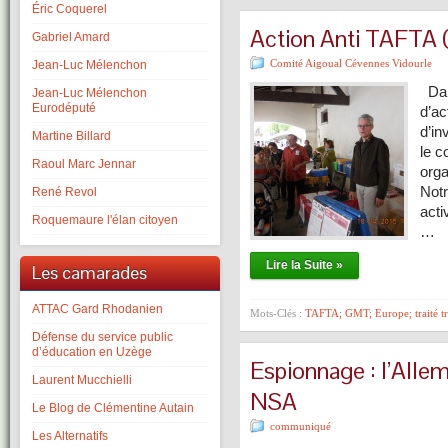
Éric Coquerel
Action Anti TAFTA 
Gabriel Amard
Comité Aigoual Cévennes Vidourle
Jean-Luc Mélenchon
Dans
Jean-Luc Mélenchon
Eurodéputé
d’ac
d’in
Martine Billard
le c
Raoul Marc Jennar
orga
Notr
René Revol
acti
Roquemaure l'élan citoyen
…
Lire la Suite »
Les camarades
ATTAC Gard Rhodanien
Mots-Clés :
TAFTA; GMT; Europe; traité tr
Défense du service public
d’éducation en Uzège
Espionnage : l’Allem
Laurent Mucchielli
NSA
Le Blog de Clémentine Autain
communiqué
Les Alternatifs