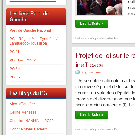
réel
rési
Les liens Parti de
troi
Gauche
Lire la Suite »
Parti de Gauche National
Cet article n'a pas de mots-clés
PG – Région Midi-Pyrénées /
Languedoc-Roussillon
PG 11
Projet de loi sur le
PG 11 – Limoux
inefficace
PG 34
Argumentaire
PG 66
L’Assemblée nationale a achev
controversé projet de loi sur 
Les Blogs du PG
soumis au vote des députés le
massive et diverse alors que 
Alexis Corbière
pour le moins douteuse (I). Le
Céline Meneses
Lire la Suite »
Christian NANNINI – PG30
Corinne Morel Darleux
Cet article n'a pas de mots-clés