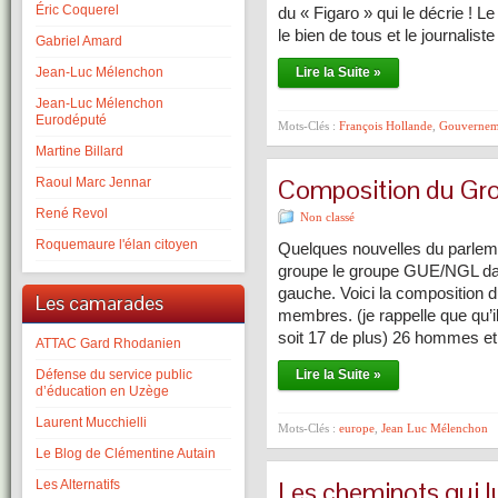
Éric Coquerel
du « Figaro » qui le décrie ! 
le bien de tous et le journalist
Gabriel Amard
Jean-Luc Mélenchon
Lire la Suite »
Jean-Luc Mélenchon
Eurodéputé
Mots-Clés :
François Hollande
,
Gouvernem
Martine Billard
Composition du G
Raoul Marc Jennar
René Revol
Non classé
Roquemaure l'élan citoyen
Quelques nouvelles du parleme
groupe le groupe GUE/NGL dans
gauche. Voici la compositio
Les camarades
membres. (je rappelle que qu’i
soit 17 de plus) 26 hommes e
ATTAC Gard Rhodanien
Défense du service public
Lire la Suite »
d’éducation en Uzège
Laurent Mucchielli
Mots-Clés :
europe
,
Jean Luc Mélenchon
Le Blog de Clémentine Autain
Les cheminots qui lu
Les Alternatifs