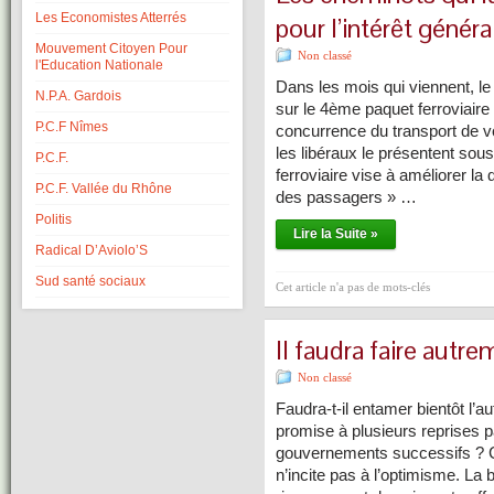
Les Economistes Atterrés
pour l’intérêt généra
Mouvement Citoyen Pour
Non classé
l'Education Nationale
Dans les mois qui viennent, l
N.P.A. Gardois
sur le 4ème paquet ferroviaire p
P.C.F Nîmes
concurrence du transport de 
les libéraux le présentent sou
P.C.F.
ferroviaire vise à améliorer la 
P.C.F. Vallée du Rhône
des passagers » …
Politis
Lire la Suite »
Radical D’Aviolo’S
Sud santé sociaux
Cet article n'a pas de mots-clés
Il faudra faire autr
Non classé
Faudra-t-il entamer bientôt l’au
promise à plusieurs reprises p
gouvernements successifs ? Ce
n’incite pas à l’optimisme. La