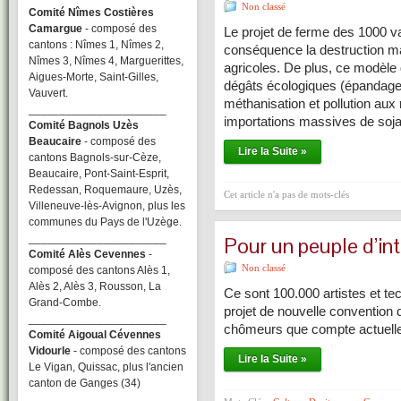
Non classé
Comité Nîmes Costières
Camargue
- composé des
Le projet de ferme des 1000 
cantons : Nîmes 1, Nîmes 2,
conséquence la destruction ma
Nîmes 3, Nîmes 4, Marguerittes,
agricoles. De plus, ce modèle 
Aigues-Morte, Saint-Gilles,
dégâts écologiques (épandage
Vauvert.
méthanisation et pollution aux
______________________
importations massives de so
Comité Bagnols Uzès
Beaucaire
- composé des
Lire la Suite »
cantons Bagnols-sur-Cèze,
Beaucaire, Pont-Saint-Esprit,
Redessan, Roquemaure, Uzès,
Cet article n'a pas de mots-clés
Villeneuve-lès-Avignon, plus les
communes du Pays de l'Uzège.
______________________
Pour un peuple d’int
Comité Alès Cevennes
-
Non classé
composé des cantons Alès 1,
Alès 2, Alès 3, Rousson, La
Ce sont 100.000 artistes et te
Grand-Combe.
projet de nouvelle convention d
______________________
chômeurs que compte actuelle
Comité Aigoual Cévennes
Vidourle
- composé des cantons
Lire la Suite »
Le Vigan, Quissac, plus l'ancien
canton de Ganges (34)
______________________