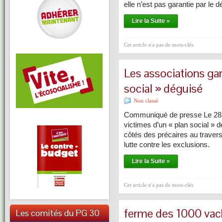
elle n’est pas garantie par le d
Lire la Suite »
Cet article n'a pas de mots-clés
Les associations gar
social » déguisé
Non classé
Communiqué de presse Le 28 j
victimes d’un « plan social »
côtés des précaires au travers
lutte contre les exclusions.
Lire la Suite »
Cet article n'a pas de mots-clés
ferme des 1000 vac
Les comités du PG 30