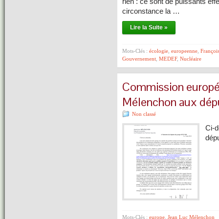
rien : ce sont de puissants ef
circonstance la …
Lire la Suite »
Mots-Clés :
écologie
,
europeenne
,
Françoi
Gouvernement
,
MEDEF
,
Nucléaire
Commission europée
Mélenchon aux dép
Non classé
Ci-d
dép
Mots-Clés :
europe
,
Jean Luc Mélenchon