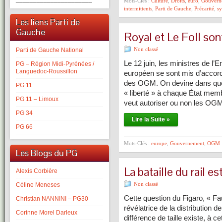
Mots-Clés :
Culture
,
Droits
,
euro
,
Gouvern
intermittents
,
Parti de Gauche
,
Précarité
,
sy
Les liens Parti de
Gauche
Royal et Le Foll so
Non classé
Parti de Gauche National
Le 12 juin, les ministres de 
PG – Région Midi-Pyrénées /
Languedoc-Roussillon
européen se sont mis d’accord
des OGM. On devine dans quel 
PG 11
« liberté » à chaque État memb
PG 11 – Limoux
veut autoriser ou non les OGM
PG 34
Lire la Suite »
PG 66
Mots-Clés :
europe
,
Gouvernement
,
OGM
Les Blogs du PG
La bataille du rail e
Alexis Corbière
Non classé
Céline Meneses
Cette question du Figaro, « Faut
Christian NANNINI – PG30
révélatrice de la distribution d
Corinne Morel Darleux
différence de taille existe, à c