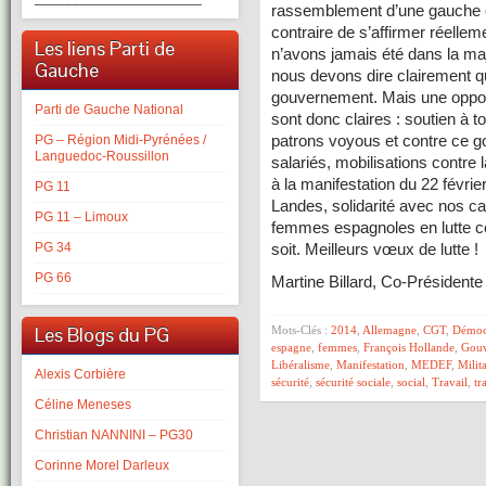
rassemblement d’une gauche qu
contraire de s’affirmer réell
Les liens Parti de
n’avons jamais été dans la ma
Gauche
nous devons dire clairement 
gouvernement. Mais une opposi
Parti de Gauche National
sont donc claires : soutien à to
patrons voyous et contre ce g
PG – Région Midi-Pyrénées /
Languedoc-Roussillon
salariés, mobilisations contre
à la manifestation du 22 févri
PG 11
Landes, solidarité avec nos c
PG 11 – Limoux
femmes espagnoles en lutte con
PG 34
soit. Meilleurs vœux de lutte !
PG 66
Martine Billard, Co-Président
Les Blogs du PG
Mots-Clés :
2014
,
Allemagne
,
CGT
,
Démoc
espagne
,
femmes
,
François Hollande
,
Gouv
Libéralisme
,
Manifestation
,
MEDEF
,
Milit
Alexis Corbière
sécurité
,
sécurité sociale
,
social
,
Travail
,
tr
Céline Meneses
Christian NANNINI – PG30
Corinne Morel Darleux