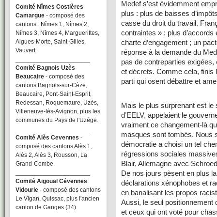
Medef s’est évidemment empr
Comité Nîmes Costières
plus : plus de baisses d’impôts
Camargue
- composé des
casse du droit du travail. Fra
cantons : Nîmes 1, Nîmes 2,
contraintes » : plus d’accords
Nîmes 3, Nîmes 4, Marguerittes,
Aigues-Morte, Saint-Gilles,
charte d’engagement ; un pacte
Vauvert.
réponse à la demande du Mede
______________________
pas de contreparties exigées, e
Comité Bagnols Uzès
et décrets. Comme cela, finis 
Beaucaire
- composé des
parti qui osent débattre et ame
cantons Bagnols-sur-Cèze,
Beaucaire, Pont-Saint-Esprit,
Redessan, Roquemaure, Uzès,
Mais le plus surprenant est le
Villeneuve-lès-Avignon, plus les
d’EELV, appelaient le gouvern
communes du Pays de l'Uzège.
vraiment ce changement-là qu’
______________________
masques sont tombés. Nous sa
Comité Alès Cevennes
-
démocratie a choisi un tel chem
composé des cantons Alès 1,
régressions sociales massives e
Alès 2, Alès 3, Rousson, La
Blair, Allemagne avec Schroede
Grand-Combe.
______________________
De nos jours pèsent en plus l
Comité Aigoual Cévennes
déclarations xénophobes et rac
Vidourle
- composé des cantons
en banalisant les propos racis
Le Vigan, Quissac, plus l'ancien
Aussi, le seul positionnement q
canton de Ganges (34)
et ceux qui ont voté pour chas
______________________