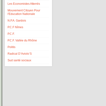
Les Economistes Atterrés
Mouvement Citoyen Pour
l'Education Nationale
N.P.A. Gardois
P.C.F Nîmes
P.C.F.
P.C.F. Vallée du Rhône
Politis
Radical D’Aviolo’S
Sud santé sociaux