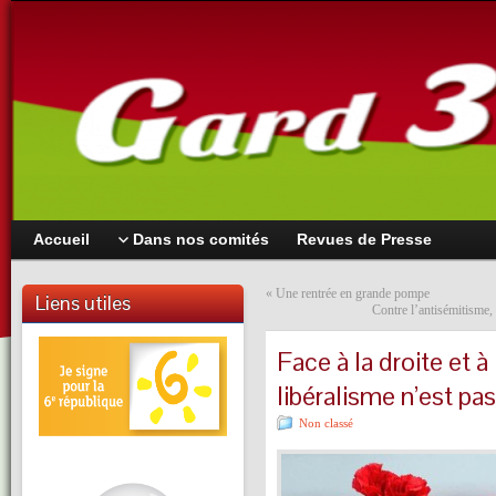
Accueil
Dans nos comités
Revues de Presse
«
Une rentrée en grande pompe
Liens utiles
Contre l’antisémitisme, 
Face à la droite et à
libéralisme n’est pas
Non classé