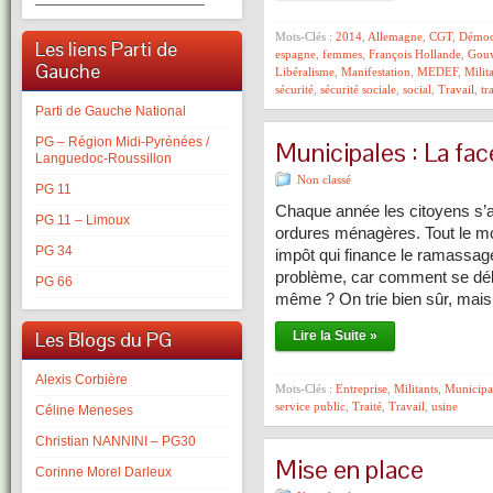
Mots-Clés :
2014
,
Allemagne
,
CGT
,
Démoc
Les liens Parti de
espagne
,
femmes
,
François Hollande
,
Gouv
Gauche
Libéralisme
,
Manifestation
,
MEDEF
,
Milit
sécurité
,
sécurité sociale
,
social
,
Travail
,
tr
Parti de Gauche National
PG – Région Midi-Pyrénées /
Municipales : La fa
Languedoc-Roussillon
Non classé
PG 11
Chaque année les citoyens s’a
PG 11 – Limoux
ordures ménagères. Tout le mo
PG 34
impôt qui finance le ramassage 
problème, car comment se déb
PG 66
même ? On trie bien sûr, mai
Les Blogs du PG
Lire la Suite »
Alexis Corbière
Mots-Clés :
Entreprise
,
Militants
,
Municipa
service public
,
Traité
,
Travail
,
usine
Céline Meneses
Christian NANNINI – PG30
Mise en place
Corinne Morel Darleux