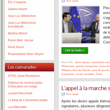
Non classé
Éric Coquerel
Peu 
Gabriel Amard
euro
Jean-Luc Mélenchon
s’ag
cons
Jean-Luc Mélenchon
Eurodéputé
renf
de 
Martine Billard
défe
Raoul Marc Jennar
Com
René Revol
Lire la Suite »
Roquemaure l'élan citoyen
Mots-Clés :
alexis tsipras
,
commission eur
Les camarades
Démocratie
,
gauche européenne
,
Gouvern
Militants
,
Parti de Gauche
,
parti de gauch
programme
,
social
,
socialiste
,
Traité
ATTAC Gard Rhodanien
Défense du service public
L’appel à la marche s
d’éducation en Uzège
Laurent Mucchielli
Non classé
Le Blog de Clémentine Autain
Après les divers appels théma
signataires, plusieurs dirigea
Les Alternatifs