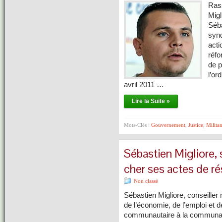
Ras
Migl
Séba
synd
acti
réfo
de p
l’or
avril 2011 …
Lire la Suite »
Mots-Clés :
Gouvernement
,
Justice
,
Militan
Sébastien Migliore, s
cher ses actes de ré
Non classé
Sébastien Migliore, conseille
de l’économie, de l’emploi et d
communautaire à la commun