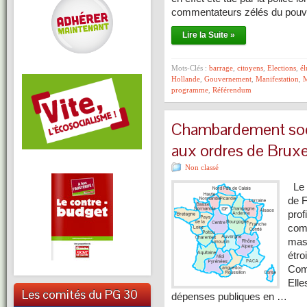
commentateurs zélés du pouv
Lire la Suite »
Mots-Clés :
barrage
,
citoyens
,
Elections
,
él
Hollande
,
Gouvernement
,
Manifestation
,
M
programme
,
Référendum
Chambardement socia
aux ordres de Bruxe
Non classé
Le t
de F
prof
comb
masq
étro
Com
Elle
Les comités du PG 30
dépenses publiques en …