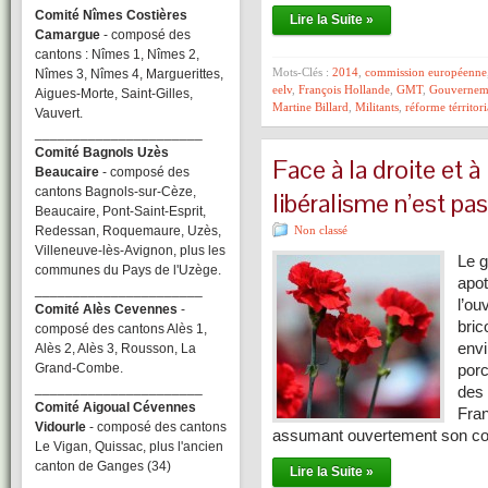
Comité Nîmes Costières
Lire la Suite »
Camargue
- composé des
cantons : Nîmes 1, Nîmes 2,
Mots-Clés :
2014
,
commission européenne
Nîmes 3, Nîmes 4, Marguerittes,
eelv
,
François Hollande
,
GMT
,
Gouvernem
Aigues-Morte, Saint-Gilles,
Martine Billard
,
Militants
,
réforme térritori
Vauvert.
______________________
Comité Bagnols Uzès
Face à la droite et à
Beaucaire
- composé des
cantons Bagnols-sur-Cèze,
libéralisme n’est pas
Beaucaire, Pont-Saint-Esprit,
Redessan, Roquemaure, Uzès,
Non classé
Villeneuve-lès-Avignon, plus les
Le g
communes du Pays de l'Uzège.
apot
______________________
l’ou
Comité Alès Cevennes
-
bric
composé des cantons Alès 1,
envi
Alès 2, Alès 3, Rousson, La
Grand-Combe.
porc
______________________
des 
Comité Aigoual Cévennes
Fran
Vidourle
- composé des cantons
assumant ouvertement son c
Le Vigan, Quissac, plus l'ancien
canton de Ganges (34)
Lire la Suite »
______________________