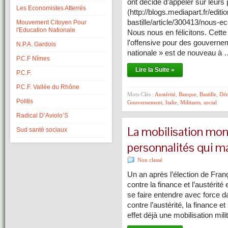
ont décidé d’appeler sur leur
Les Economistes Atterrés
(http://blogs.mediapart.fr/editi
bastille/article/300413/nous-e
Mouvement Citoyen Pour
l'Education Nationale
Nous nous en félicitons. Cet
l’offensive pour des gouverne
N.P.A. Gardois
nationale » est de nouveau à
P.C.F Nîmes
Lire la Suite »
P.C.F.
P.C.F. Vallée du Rhône
Mots-Clés :
Austérité
,
Banque
,
Bastille
,
Dém
Politis
Gouvernement
,
Italie
,
Militants
,
social
Radical D’Aviolo’S
La mobilisation mont
Sud santé sociaux
personnalités qui m
Non classé
Un an après l’élection de Franç
contre la finance et l’austérit
se faire entendre avec force 
contre l’austérité, la finance 
effet déjà une mobilisation mil