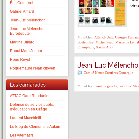
Éric Coquerel
Geo
Gabriel Amard
Jean-Luc Mélenchon
Jean-Luc Mélenchon
Eurodéputé
Mots-Clés :
Alès Ré-Unie
,
Georges Fernan
Martine Billard
Soulet
,
Jean Michel Suau
,
Marianne Lemal
Champigny
,
Xavier Aliot
Raoul Marc Jennar
René Revol
Jean-Luc Mélenchon
Roquemaure l'élan citoyen
Comité Nîmes Costières Camargue
Les camarades
Mots-Clés :
front de gauche
,
Jean Luc Mél
ATTAC Gard Rhodanien
Défense du service public
d’éducation en Uzège
Laurent Mucchielli
Le Blog de Clémentine Autain
Les Alternatifs