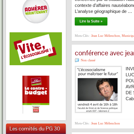
contexte d’affaires nauséabond
L’analyse géographique de …
Lire la Suite »
Mots-Clés :
Jean Luc Mélenchon
,
Municip
conférence avec je
Non classé
INV
LUC
POU
AVR
DE 
Cab
Mots-Clés :
Jean Luc Mélenchon
Les comités du PG 30