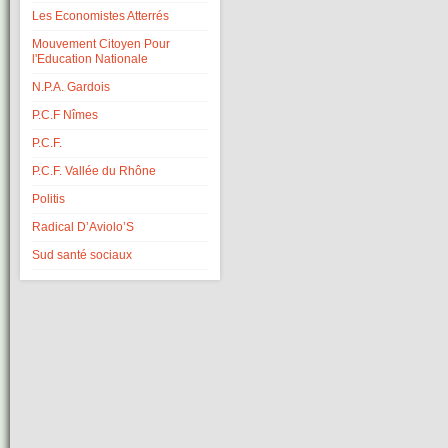
Les Economistes Atterrés
Mouvement Citoyen Pour
l'Education Nationale
N.P.A. Gardois
P.C.F Nîmes
P.C.F.
P.C.F. Vallée du Rhône
Politis
Radical D’Aviolo’S
Sud santé sociaux