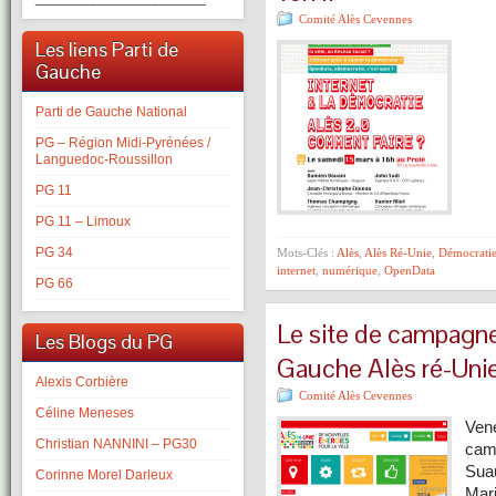
Comité Alès Cevennes
Les liens Parti de
Gauche
Parti de Gauche National
PG – Région Midi-Pyrénées /
Languedoc-Roussillon
PG 11
PG 11 – Limoux
PG 34
Mots-Clés :
Alès
,
Alès Ré-Unie
,
Démocrati
internet
,
numérique
,
OpenData
PG 66
Le site de campagne 
Les Blogs du PG
Gauche Alès ré-Uni
Alexis Corbière
Comité Alès Cevennes
Céline Meneses
Vene
Christian NANNINI – PG30
cam
Suau
Corinne Morel Darleux
Mar