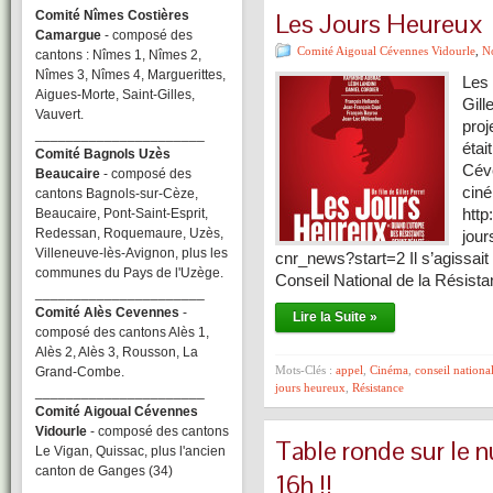
Les Jours Heureux
Comité Nîmes Costières
Camargue
- composé des
Comité Aigoual Cévennes Vidourle
,
No
cantons : Nîmes 1, Nîmes 2,
Nîmes 3, Nîmes 4, Marguerittes,
Les 
Aigues-Morte, Saint-Gilles,
Gill
Vauvert.
proj
______________________
étai
Comité Bagnols Uzès
Céve
Beaucaire
- composé des
ciné
cantons Bagnols-sur-Cèze,
http
Beaucaire, Pont-Saint-Esprit,
Redessan, Roquemaure, Uzès,
jour
Villeneuve-lès-Avignon, plus les
cnr_news?start=2 Il s’agissai
communes du Pays de l'Uzège.
Conseil National de la Résista
______________________
Comité Alès Cevennes
-
Lire la Suite »
composé des cantons Alès 1,
Alès 2, Alès 3, Rousson, La
Mots-Clés :
appel
,
Cinéma
,
conseil national
Grand-Combe.
jours heureux
,
Résistance
______________________
Comité Aigoual Cévennes
Vidourle
- composé des cantons
Table ronde sur le 
Le Vigan, Quissac, plus l'ancien
canton de Ganges (34)
16h !!
______________________