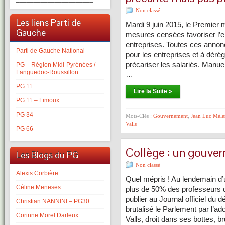
Non classé
Les liens Parti de
Mardi 9 juin 2015, le Premier 
Gauche
mesures censées favoriser l’e
entreprises. Toutes ces annonce
Parti de Gauche National
pour les entreprises et à dérég
précariser les salariés. Manue
PG – Région Midi-Pyrénées /
Languedoc-Roussillon
…
PG 11
Lire la Suite »
PG 11 – Limoux
PG 34
Mots-Clés :
Gouvernement
,
Jean Luc Mél
Valls
PG 66
Collège : un gouvern
Les Blogs du PG
Non classé
Alexis Corbière
Quel mépris ! Au lendemain d’
Céline Meneses
plus de 50% des professeurs 
publier au Journal officiel du 
Christian NANNINI – PG30
brutalisé le Parlement par l’ad
Corinne Morel Darleux
Valls, droit dans ses bottes, b