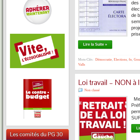
des 
élec
de b
sema
proj
pris
Lire la Suite »
Mots-Clés :
Démocratie
,
Elections
,
fn
,
Gou
Valls
Loi travail – NON à l
Non classé
Mer
Pré
per
SUR 
Li
Les comités du PG 30