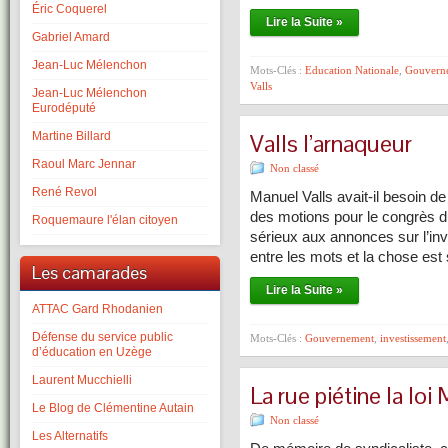
Éric Coquerel
Lire la Suite »
Gabriel Amard
Jean-Luc Mélenchon
Mots-Clés :
Education Nationale
,
Gouvern
Valls
Jean-Luc Mélenchon
Eurodéputé
Valls l’arnaqueur
Martine Billard
Raoul Marc Jennar
Non classé
René Revol
Manuel Valls avait-il besoin de 
des motions pour le congrès d
Roquemaure l'élan citoyen
sérieux aux annonces sur l’inv
entre les mots et la chose est 
Les camarades
Lire la Suite »
ATTAC Gard Rhodanien
Défense du service public
Mots-Clés :
Gouvernement
,
investissement
d’éducation en Uzège
Laurent Mucchielli
La rue piétine la loi
Le Blog de Clémentine Autain
Non classé
Les Alternatifs