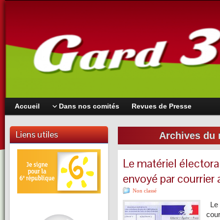
Accueil
Dans nos comités
Revues de Presse
Liens utiles
Archives du 
Le matériel électoral
envoyé par courrier
Non classé
Le g
cour