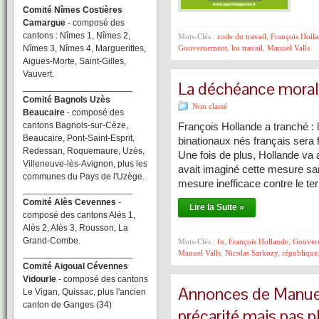
Comité Nîmes Costières
Camargue
- composé des
cantons : Nîmes 1, Nîmes 2,
Mots-Clés :
code du travail
,
François Holl
Nîmes 3, Nîmes 4, Marguerittes,
Gouvernement
,
loi travail
,
Manuel Valls
Aigues-Morte, Saint-Gilles,
Vauvert.
La déchéance morale
______________________
Comité Bagnols Uzès
Non classé
Beaucaire
- composé des
cantons Bagnols-sur-Cèze,
François Hollande a tranché : 
Beaucaire, Pont-Saint-Esprit,
binationaux nés français sera
Redessan, Roquemaure, Uzès,
Une fois de plus, Hollande va a
Villeneuve-lès-Avignon, plus les
avait imaginé cette mesure sans
communes du Pays de l'Uzège.
mesure inefficace contre le te
______________________
Comité Alès Cevennes
-
Lire la Suite »
composé des cantons Alès 1,
Alès 2, Alès 3, Rousson, La
Grand-Combe.
Mots-Clés :
fn
,
François Hollande
,
Gouver
______________________
Manuel Valls
,
Nicolas Sarkozy
,
république
Comité Aigoual Cévennes
Vidourle
- composé des cantons
Annonces de Manuel 
Le Vigan, Quissac, plus l'ancien
canton de Ganges (34)
précarité mais pas p
______________________