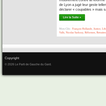
de Lyon a jugé leur geste telle
déclarer « coupables » mais 
Lire la Suite »
Mots-Clés :
François Hollande
,
Justice
,
Lib
Valls
,
Nicolas Sarkozy
,
Réformes
,
Retraites
Copyright
© 2026 Le Parti de Gauche du Gard.