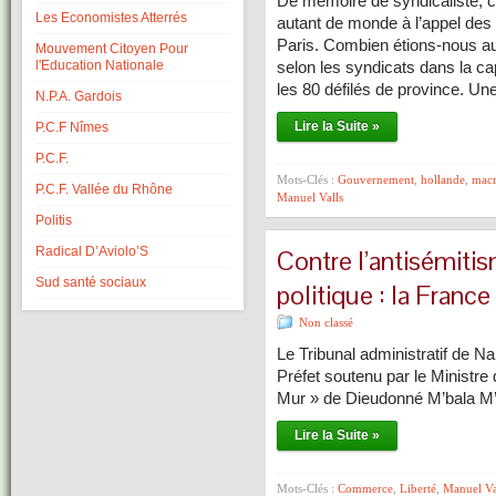
De mémoire de syndicaliste, ce
Les Economistes Atterrés
autant de monde à l’appel des 
Paris. Combien étions-nous au
Mouvement Citoyen Pour
l'Education Nationale
selon les syndicats dans la cap
les 80 défilés de province. Un
N.P.A. Gardois
Lire la Suite »
P.C.F Nîmes
P.C.F.
Mots-Clés :
Gouvernement
,
hollande
,
mac
P.C.F. Vallée du Rhône
Manuel Valls
Politis
Radical D’Aviolo’S
Contre l’antisémiti
Sud santé sociaux
politique : la France
Non classé
Le Tribunal administratif de Na
Préfet soutenu par le Ministre d
Mur » de Dieudonné M’bala M’
Lire la Suite »
Mots-Clés :
Commerce
,
Liberté
,
Manuel Va