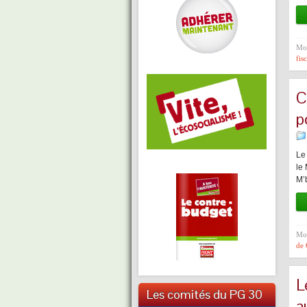
Mot
fisc
C
p
Le
le 
M’
Mot
de
L
Les comités du PG 30
a