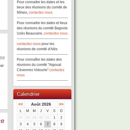
Pour connaitre les dates et les
lieux des réunions du comité de
Nîmes,
contactez nous
--------------------------------------------
Pour connaitre les dates et lieux
des réunions du comité Bagnols
Uzès Beaucaire,
contactez nous
--------------------------------------------
contactez nous
pour les
réunions de comité d'Alès
--------------------------------------------
2014
Pour connaître les dates des
réunions du comité "Aigoual
par
Cévennes Vidourle"
contactez
nous
--------------------------------------------
Calendrier
<<
Août 2026
>>
L
M
M
J
V
S
D
27
28
29
30
31
1
2
ce
3
4
5
6
7
8
9