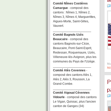
Comité Nîmes Costières
Camargue
- composé des
cantons : Nîmes 1, Nîmes 2,
Nîmes 3, Nîmes 4, Marguerittes,
Aigues-Morte, Saint-Gilles,
Vauvert.
______________________
Comité Bagnols Uzès
Beaucaire
- composé des
cantons Bagnols-sur-Cèze,
Beaucaire, Pont-Saint-Esprit,
Redessan, Roquemaure, Uzès,
Villeneuve-lès-Avignon, plus les
communes du Pays de l'Uzège.
Mot
______________________
Mé
Comité Alès Cevennes
-
composé des cantons Alès 1,
Alès 2, Alès 3, Rousson, La
P
Grand-Combe.
p
______________________
Comité Aigoual Cévennes
Vidourle
- composé des cantons
Le Vigan, Quissac, plus l'ancien
canton de Ganges (34)
______________________