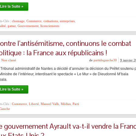
Lire la Suite »
s-Clés :
chomage
,
Commerce
,
cotisations
,
entreprises
,
alité
,
gattaz
,
Gouvernement
,
licenciements
ontre l’antisémitisme, continuons le combat
olitique : la France aux républicains !
Non classé
de
partidegauche30
9 janvier 
 Tribunal administratif de Nantes a décidé d’annuler la décision du Préfet soutenu 
Ministre de l’intérieur, interdisant le spectacle « Le Mur » de Dieudonné M’bala
bala.
Lire la Suite »
s-Clés :
Commerce
,
Liberté
,
Manuel Valls
,
Médias
,
Parti
 Gauche
e gouvernement Ayrault va-t-il vendre la Fran
ux Etats-Unis ?