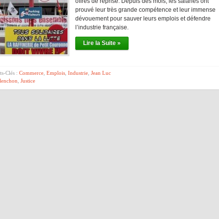
offres de reprise. Depuis des mois, les salariés ont
prouvé leur très grande compétence et leur immense
dévouement pour sauver leurs emplois et défendre
l’industrie française.
Lire la Suite »
s-Clés :
Commerce
,
Emplois
,
Industrie
,
Jean Luc
lenchon
,
Justice