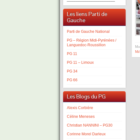
Les liens Parti de
Gauche
Parti de Gauche National
PG – Région Midi-Pyrénées /
Languedoc-Roussillon
Mot
Mé
PG 11
PG 11 – Limoux
PG 34
PG 66
Les Blogs du PG
Alexis Corbière
Céline Meneses
Christian NANNINI – PG30
Corinne Morel Darleux