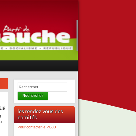
Rechercher
2016
les rendez vous des
comités
e
au
Pour contacter le PG30
--------------------------------------------