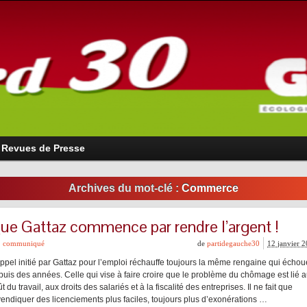
Revues de Presse
Archives du mot-clé :
Commerce
ue Gattaz commence par rendre l’argent !
communiqué
de
partidegauche30
12 janvier 
appel initié par Gattaz pour l’emploi réchauffe toujours la même rengaine qui échou
puis des années. Celle qui vise à faire croire que le problème du chômage est lié 
t du travail, aux droits des salariés et à la fiscalité des entreprises. Il ne fait que
vendiquer des licenciements plus faciles, toujours plus d’exonérations …