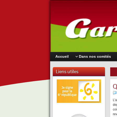
Accueil
Dans nos comités
Liens utiles
Q
L’
de
coû
re