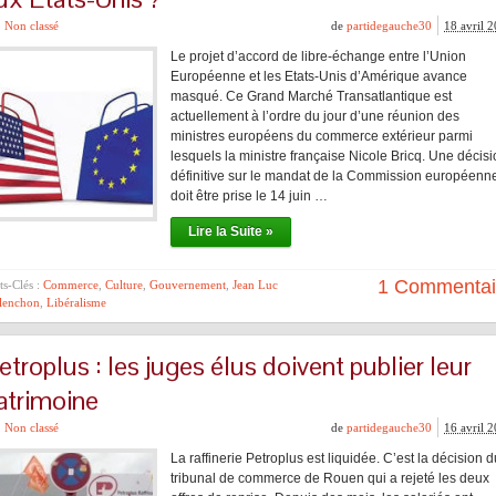
Non classé
de
partidegauche30
18 avril 
Le projet d’accord de libre-échange entre l’Union
Européenne et les Etats-Unis d’Amérique avance
masqué. Ce Grand Marché Transatlantique est
actuellement à l’ordre du jour d’une réunion des
ministres européens du commerce extérieur parmi
lesquels la ministre française Nicole Bricq. Une décis
définitive sur le mandat de la Commission européenn
doit être prise le 14 juin …
Lire la Suite »
1 Commentai
s-Clés :
Commerce
,
Culture
,
Gouvernement
,
Jean Luc
lenchon
,
Libéralisme
etroplus : les juges élus doivent publier leur
atrimoine
Non classé
de
partidegauche30
16 avril 
La raffinerie Petroplus est liquidée. C’est la décision d
tribunal de commerce de Rouen qui a rejeté les deux