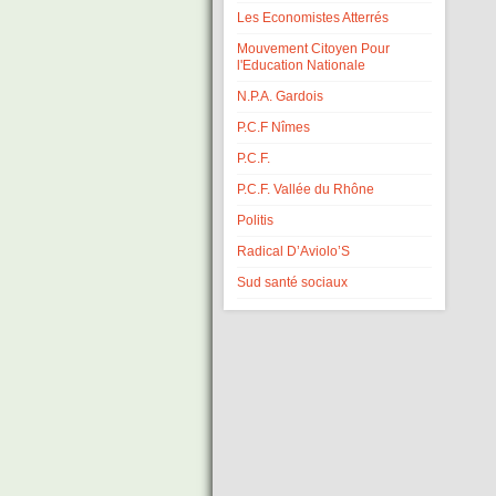
Les Economistes Atterrés
Mouvement Citoyen Pour
l'Education Nationale
N.P.A. Gardois
P.C.F Nîmes
P.C.F.
P.C.F. Vallée du Rhône
Politis
Radical D’Aviolo’S
Sud santé sociaux