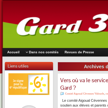
Accueil
Dans nos comités
Revues de Presse
Liens utiles
Archives d
Vers où va le servic
Gard ?
Comité Aigoual Cévennes Vidourle
,
c
Le comité Aigoual Cévennes V
soutien aux élèves et parents