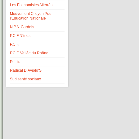
Les Economistes Atterrés
Mouvement Citoyen Pour
l'Education Nationale
N.P.A. Gardois
P.C.F Nîmes
P.C.F.
P.C.F. Vallée du Rhône
Politis
Radical D’Aviolo’S
Sud santé sociaux