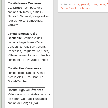
Comité Nîmes Costières
Mots-Clés :
école
,
gratuité
,
Grève
,
laïcité
,
Camargue
- composé des
Parti de Gauche
,
Réformes
cantons : Nîmes 1, Nîmes 2,
Nîmes 3, Nîmes 4, Marguerittes,
Aigues-Morte, Saint-Gilles,
Vauvert.
______________________
Comité Bagnols Uzès
Beaucaire
- composé des
cantons Bagnols-sur-Cèze,
Beaucaire, Pont-Saint-Esprit,
Redessan, Roquemaure, Uzès,
Villeneuve-lès-Avignon, plus les
communes du Pays de l'Uzège.
______________________
Comité Alès Cevennes
-
composé des cantons Alès 1,
Alès 2, Alès 3, Rousson, La
Grand-Combe.
______________________
Comité Aigoual Cévennes
Vidourle
- composé des cantons
Le Vigan, Quissac, plus l'ancien
canton de Ganges (34)
______________________