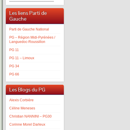
Les liens Parti de
Gauche
Parti de Gauche National
PG – Région Midi-Pyrénées /
Languedoc-Roussillon
PG 11
PG 11 – Limoux
PG 34
PG 66
Les Blogs du PG
Alexis Corbière
Céline Meneses
Christian NANNINI – PG30
Corinne Morel Darleux