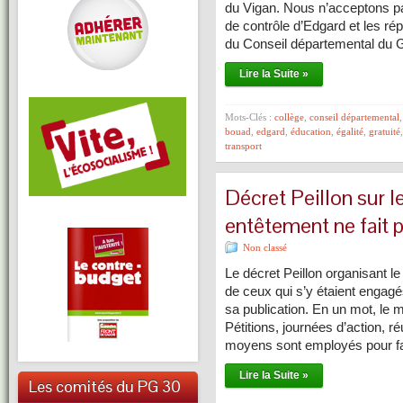
du Vigan. Nous n’acceptons pas
de contrôle d’Edgard et les ré
du Conseil départemental du 
Lire la Suite »
Mots-Clés :
collège
,
conseil départemental
bouad
,
edgard
,
éducation
,
égalité
,
gratuité
transport
Décret Peillon sur l
entêtement ne fait p
Non classé
Le décret Peillon organisant l
de ceux qui s’y étaient engagés
sa publication. En un mot, le
Pétitions, journées d’action, 
moyens sont employés pour fa
Lire la Suite »
Les comités du PG 30