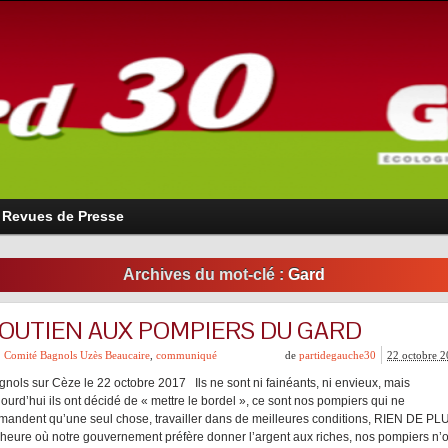
Revues de Presse
Archives du mot-clé :
Gard
OUTIEN AUX POMPIERS DU GARD
Comité Bagnols Uzès Beaucaire
,
communiqué
de
partidegauche30
22 octobre 
gnols sur Cèze le 22 octobre 2017 Ils ne sont ni fainéants, ni envieux, mais
ourd’hui ils ont décidé de « mettre le bordel », ce sont nos pompiers qui ne
mandent qu’une seul chose, travailler dans de meilleures conditions, RIEN DE PL
l’heure où notre gouvernement préfère donner l’argent aux riches, nos pompiers n’o