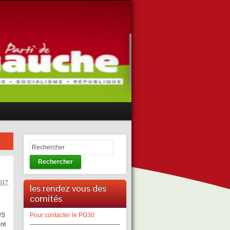
Rechercher
2017
les rendez vous des
comités
US
Pour contacter le PG30
nt
--------------------------------------------