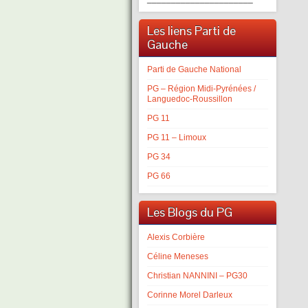
Les liens Parti de
Gauche
Parti de Gauche National
PG – Région Midi-Pyrénées /
Languedoc-Roussillon
PG 11
PG 11 – Limoux
PG 34
PG 66
Les Blogs du PG
Alexis Corbière
Céline Meneses
Christian NANNINI – PG30
Corinne Morel Darleux