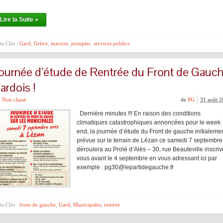
Lire la Suite »
s-Clés :
Gard
,
Grève
,
macron
,
pompier
,
services publics
ournée d’étude de Rentrée du Front de Gauc
ardois !
Non classé
de
PG
31 août 
Dernière minutes !!! En raison des conditions
climatiques catastrophiques annoncées pour le week
end, la journée d’étude du Front de gauche initialeme
prévue sur le terrain de Lézan ce samedi 7 septembre
déroulera au Prolé d’Alès – 30, rue Beauteville inscriv
vous avant le 4 septembre en vous adressant ici par
exemple : pg30@lepartidegauche.fr
s-Clés :
front de gauche
,
Gard
,
Municipales
,
rentrée