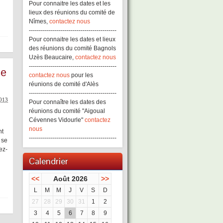
Pour connaitre les dates et les
lieux des réunions du comité de
Nîmes,
contactez nous
--------------------------------------------
Pour connaitre les dates et lieux
des réunions du comité Bagnols
Uzès Beaucaire,
contactez nous
--------------------------------------------
he
contactez nous
pour les
réunions de comité d'Alès
--------------------------------------------
2013
Pour connaître les dates des
réunions du comité "Aigoual
Cévennes Vidourle"
contactez
nous
nt
--------------------------------------------
 se
ez-
Calendrier
<<
Août 2026
>>
L
M
M
J
V
S
D
27
28
29
30
31
1
2
3
4
5
6
7
8
9