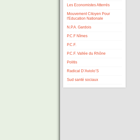
Les Economistes Atterrés
Mouvement Citoyen Pour
l'Education Nationale
N.P.A. Gardois
P.C.F Nîmes
P.C.F.
P.C.F. Vallée du Rhône
Politis
Radical D’Aviolo’S
Sud santé sociaux