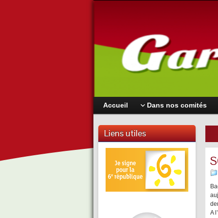
Accueil
Dans nos comités
Liens utiles
S
Ba
auj
de
A 