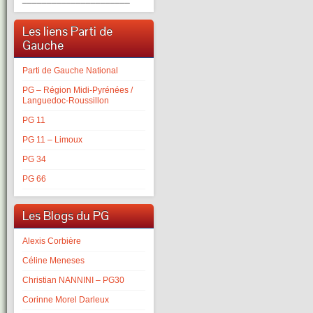
Les liens Parti de
Gauche
Parti de Gauche National
PG – Région Midi-Pyrénées /
Languedoc-Roussillon
PG 11
PG 11 – Limoux
PG 34
PG 66
Les Blogs du PG
Alexis Corbière
Céline Meneses
Christian NANNINI – PG30
Corinne Morel Darleux