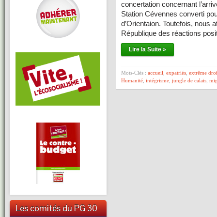
concertation concernant l’arri
Station Cévennes converti pou
d’Orientaion. Toutefois, nous a
République des réactions pos
Lire la Suite »
Mots-Clés :
accueil
,
expatriés
,
extrême droi
Humanité
,
intégrisme
,
jungle de calais
,
mig
Les comités du PG 30