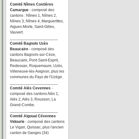
Comité Nîmes Costières
Camargue
- composé des
cantons : Nîmes 1, Nîmes 2,
Nîmes 3, Nîmes 4, Marguerittes,
Aigues-Morte, Saint-Gilles,
Vauvert.
______________________
Comité Bagnols Uzès
Beaucaire
- composé des
cantons Bagnols-sur-Cèze,
Beaucaire, Pont-Saint-Esprit,
Redessan, Roquemaure, Uzès,
Villeneuve-lès-Avignon, plus les
communes du Pays de l'Uzège.
______________________
Comité Alès Cevennes
-
composé des cantons Alès 1,
Alès 2, Alès 3, Rousson, La
Grand-Combe.
______________________
Comité Aigoual Cévennes
Vidourle
- composé des cantons
Le Vigan, Quissac, plus l'ancien
canton de Ganges (34)
______________________