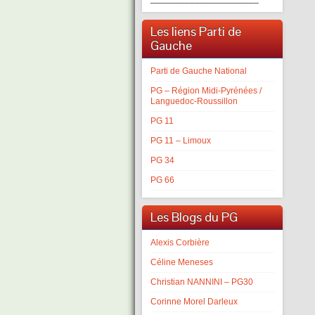
Les liens Parti de
Gauche
Parti de Gauche National
PG – Région Midi-Pyrénées /
Languedoc-Roussillon
PG 11
PG 11 – Limoux
PG 34
PG 66
Les Blogs du PG
Alexis Corbière
Céline Meneses
Christian NANNINI – PG30
Corinne Morel Darleux