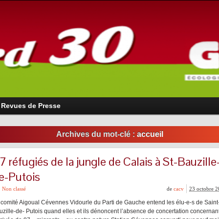
Revues de Presse
Archives du mot-clé :
accueil
7 réfugiés de la jungle de Calais à St-Bauzille
e-Putois
Non classé
de
cacv
23 octobre 
 comité Aigoual Cévennes Vidourle du Parti de Gauche entend les élu-e-s de Saint
uzille-de- Putois quand elles et ils dénoncent l’absence de concertation concernan