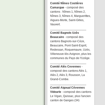
Comité Nîmes Costières
Camargue
- composé des
cantons : Nîmes 1, Nîmes 2,
Nîmes 3, Nîmes 4, Marguerittes,
Aigues-Morte, Saint-Gilles,
Vauvert.
______________________
Comité Bagnols Uzès
Beaucaire
- composé des
cantons Bagnols-sur-Cèze,
Beaucaire, Pont-Saint-Esprit,
Redessan, Roquemaure, Uzès,
Villeneuve-lès-Avignon, plus les
communes du Pays de l'Uzège.
______________________
Comité Alès Cevennes
-
composé des cantons Alès 1,
Alès 2, Alès 3, Rousson, La
Grand-Combe.
______________________
Comité Aigoual Cévennes
Vidourle
- composé des cantons
Le Vigan, Quissac, plus l'ancien
canton de Ganges (34)
______________________