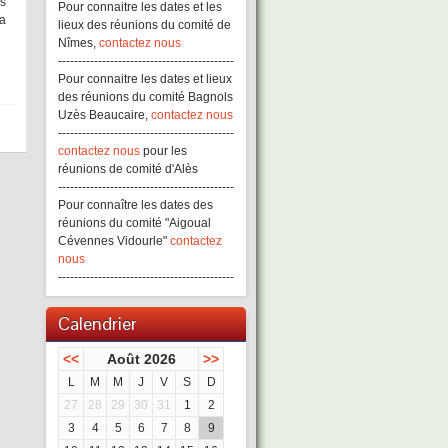
is
Pour connaitre les dates et les
la
lieux des réunions du comité de
Nîmes,
contactez nous
--------------------------------------------
Pour connaitre les dates et lieux
des réunions du comité Bagnols
Uzès Beaucaire,
contactez nous
--------------------------------------------
contactez nous
pour les
réunions de comité d'Alès
--------------------------------------------
Pour connaître les dates des
réunions du comité "Aigoual
Cévennes Vidourle"
contactez
nous
--------------------------------------------
Calendrier
<<
Août 2026
>>
L
M
M
J
V
S
D
27
28
29
30
31
1
2
3
4
5
6
7
8
9