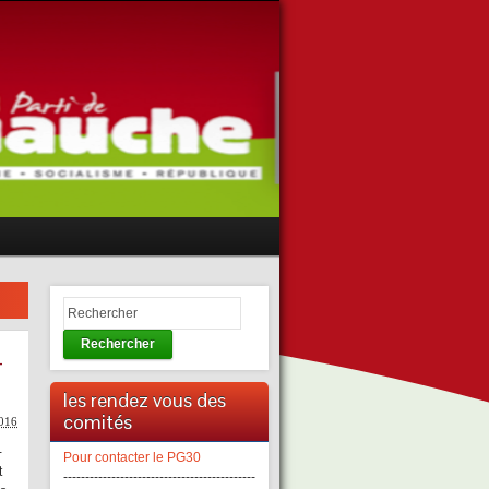
Rechercher
-
les rendez vous des
comités
2016
-
Pour contacter le PG30
t
--------------------------------------------