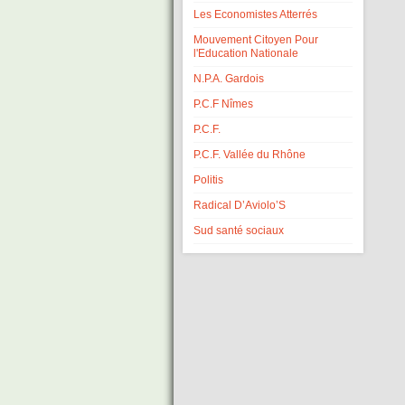
Les Economistes Atterrés
Mouvement Citoyen Pour
l'Education Nationale
N.P.A. Gardois
P.C.F Nîmes
P.C.F.
P.C.F. Vallée du Rhône
Politis
Radical D’Aviolo’S
Sud santé sociaux