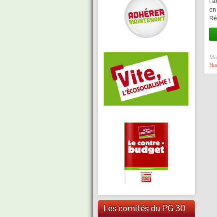
l’
en 
Ré
Mot
Hu
Les comités du PG 30