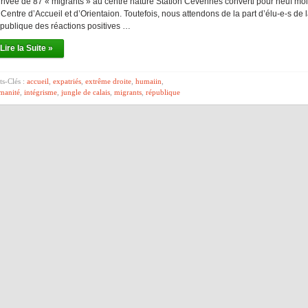
arrivée de 87 « migrants » au centre nature Station Cévennes converti pour neuf mo
Centre d’Accueil et d’Orientaion. Toutefois, nous attendons de la part d’élu-e-s de 
publique des réactions positives …
Lire la Suite »
s-Clés :
accueil
,
expatriés
,
extrême droite
,
humaiin
,
manité
,
intégrisme
,
jungle de calais
,
migrants
,
république