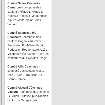
Comité Nîmes Costières
Camargue
- composé des
cantons : Nîmes 1, Nîmes 2,
Nîmes 3, Nîmes 4, Marguerittes,
Aigues-Morte, Saint-Gilles,
Vauvert.
______________________
Comité Bagnols Uzès
Beaucaire
- composé des
cantons Bagnols-sur-Cèze,
Beaucaire, Pont-Saint-Esprit,
Redessan, Roquemaure, Uzès,
Villeneuve-lès-Avignon, plus les
communes du Pays de l'Uzège.
______________________
Comité Alès Cevennes
-
composé des cantons Alès 1,
Alès 2, Alès 3, Rousson, La
Grand-Combe.
______________________
Comité Aigoual Cévennes
Vidourle
- composé des cantons
Le Vigan, Quissac, plus l'ancien
canton de Ganges (34)
______________________