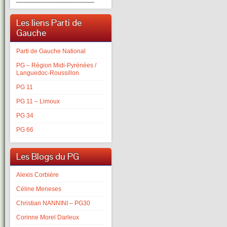
Les liens Parti de
Gauche
Parti de Gauche National
PG – Région Midi-Pyrénées /
Languedoc-Roussillon
PG 11
PG 11 – Limoux
PG 34
PG 66
Les Blogs du PG
Alexis Corbière
Céline Meneses
Christian NANNINI – PG30
Corinne Morel Darleux