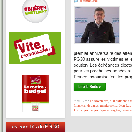
communiqué
A l’oc
premier anniversaire des atte
PG30 assure les victimes et l
soutien. Les échéances élector
pour les prochaines années su
France Insoumise font les pro
Lire la Suite »
Mots-Clés :
13 novembre
,
blanchiment d'a
finacière
,
douanes
,
gendarmerie
,
Jean Luc
Justice
,
police
,
politique étrangère
,
rensei
Les comités du PG 30