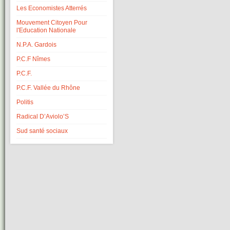
Les Economistes Atterrés
Mouvement Citoyen Pour
l'Education Nationale
N.P.A. Gardois
P.C.F Nîmes
P.C.F.
P.C.F. Vallée du Rhône
Politis
Radical D’Aviolo’S
Sud santé sociaux