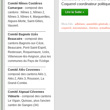
Comité Nîmes Costières
Coquerel coordinateur politiq
Camargue
- composé des
Lire la Suite »
cantons : Nîmes 1, Nîmes 2,
Nîmes 3, Nîmes 4, Marguerittes,
Aigues-Morte, Saint-Gilles,
Mots-Clés :
adhésion
,
assemblée générale
,
Vauvert.
coquerel
,
insoumission
,
réaction
,
symathisa
______________________
Comité Bagnols Uzès
Beaucaire
- composé des
cantons Bagnols-sur-Cèze,
Beaucaire, Pont-Saint-Esprit,
Redessan, Roquemaure, Uzès,
Villeneuve-lès-Avignon, plus les
communes du Pays de l'Uzège.
______________________
Comité Alès Cevennes
-
composé des cantons Alès 1,
Alès 2, Alès 3, Rousson, La
Grand-Combe.
______________________
Comité Aigoual Cévennes
Vidourle
- composé des cantons
Le Vigan, Quissac, plus l'ancien
canton de Ganges (34)
______________________