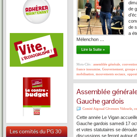
dima
de g
d’éc
con
de s
a ét
Mélenchon …
Lire la Suite »
Mots-Clés :
assemblée générale
,
conventio
france insoumise
,
Gouvernement
,
groupe d
mobilisation
,
mouvements sociaux
,
opposi
Assemblée générale
Gauche gardois
Comité Aigoual Cévennes Vidourle
,
c
Cette année Le Vigan accueill
Gauche gardois samedi 17 octo
et votes statutaires se déroule
Les comités du PG 30
discussions se feront autour d