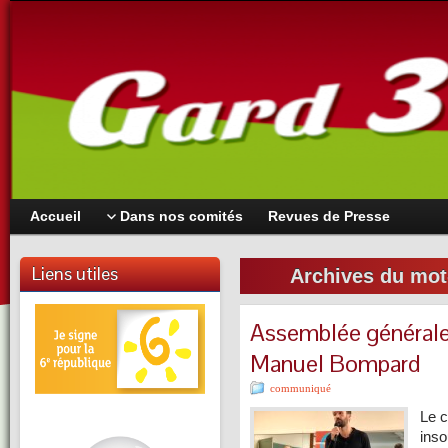
Accueil
Dans nos comités
Revues de Presse
Liens utiles
Archives du mot
Assemblée générale
Manuel Bompard
communiqué
Le c
ins