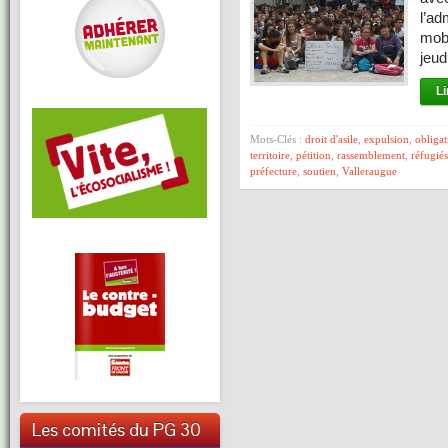
l’ad
mobi
jeud
Li
Mots-Clés :
droit d'asile
,
expulsion
,
obligat
territoire
,
pétition
,
rassemblement
,
réfugiés
préfecture
,
soutien
,
Valleraugue
Les comités du PG 30