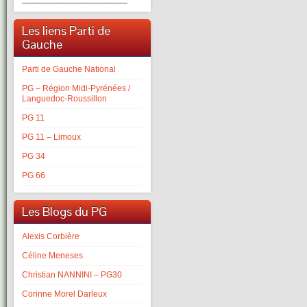
Les liens Parti de
Gauche
Parti de Gauche National
PG – Région Midi-Pyrénées /
Languedoc-Roussillon
PG 11
PG 11 – Limoux
PG 34
PG 66
Les Blogs du PG
Alexis Corbière
Céline Meneses
Christian NANNINI – PG30
Corinne Morel Darleux