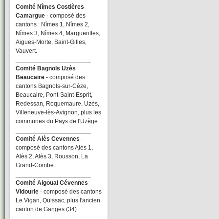
Comité Nîmes Costières
Camargue
- composé des
cantons : Nîmes 1, Nîmes 2,
Nîmes 3, Nîmes 4, Marguerittes,
Aigues-Morte, Saint-Gilles,
Vauvert.
______________________
Comité Bagnols Uzès
Beaucaire
- composé des
cantons Bagnols-sur-Cèze,
Beaucaire, Pont-Saint-Esprit,
Redessan, Roquemaure, Uzès,
Villeneuve-lès-Avignon, plus les
communes du Pays de l'Uzège.
______________________
Comité Alès Cevennes
-
composé des cantons Alès 1,
Alès 2, Alès 3, Rousson, La
Grand-Combe.
______________________
Comité Aigoual Cévennes
Vidourle
- composé des cantons
Le Vigan, Quissac, plus l'ancien
canton de Ganges (34)
______________________