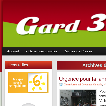
Accueil
Dans nos comités
Revues de Presse
Liens utiles
Archives 
Urgence pour la fam
Comité Aigoual Cévennes Vidourle
,
No
Pour
fami
Vall
avec