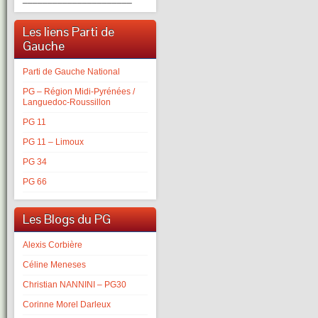
Les liens Parti de
Gauche
Parti de Gauche National
PG – Région Midi-Pyrénées /
Languedoc-Roussillon
PG 11
PG 11 – Limoux
PG 34
PG 66
Les Blogs du PG
Alexis Corbière
Céline Meneses
Christian NANNINI – PG30
Corinne Morel Darleux