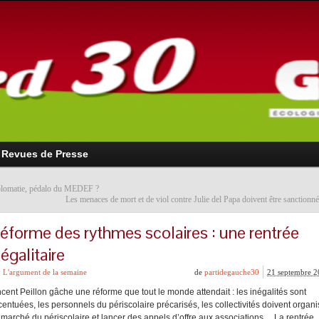
Revues de Presse
lomatie, pédalo du MEDEF ?
Les menaces de mort et de viol contre Julie del Papa doivent être sanctionné
éforme des rythmes scolaires : une rentrée
négalitaire
L'argument de la semaine
de
partidegauche30
21 septembre 
ncent Peillon gâche une réforme que tout le monde attendait : les inégalités sont
entuées, les personnels du périscolaire précarisés, les collectivités doivent organi
 marché du périscolaire et lancer des appels d’offre aux associations… La rentrée