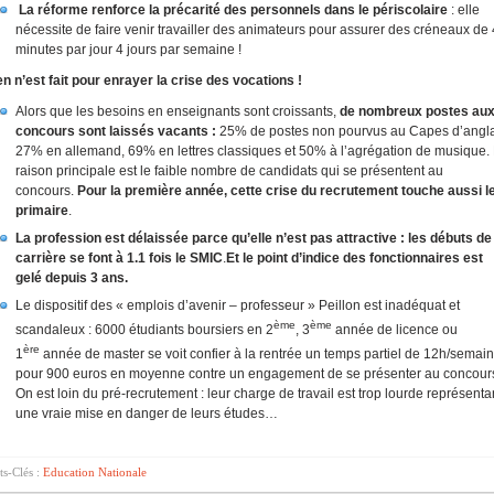
La réforme renforce la précarité des personnels dans le périscolaire
: elle
nécessite de faire venir travailler des animateurs pour assurer des créneaux de
minutes par jour 4 jours par semaine !
en n’est fait pour enrayer la crise des vocations !
Alors que les besoins en enseignants sont croissants,
de nombreux postes au
concours sont laissés vacants :
25% de postes non pourvus au Capes d’angla
27% en allemand, 69% en lettres classiques et 50% à l’agrégation de musique.
raison principale est le faible nombre de candidats qui se présentent au
concours.
Pour la première année, cette crise du recrutement touche aussi l
primaire
.
La profession est délaissée parce qu’elle n’est pas attractive : les débuts de
carrière se font à 1.1 fois le SMIC
.
Et le point d’indice des fonctionnaires est
gelé depuis 3 ans.
Le dispositif des « emplois d’avenir – professeur » Peillon est inadéquat et
ème
ème
scandaleux : 6000 étudiants boursiers en 2
, 3
année de licence ou
ère
1
année de master se voit confier à la rentrée un temps partiel de 12h/semai
pour 900 euros en moyenne contre un engagement de se présenter au concour
On est loin du pré-recrutement : leur charge de travail est trop lourde représenta
une vraie mise en danger de leurs études…
s-Clés :
Education Nationale