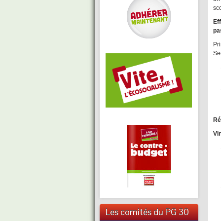
sco
Ef
pa
Pr
Se
Ré
Vi
Les comités du PG 30