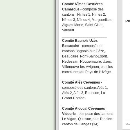
Comité Nîmes Costières
Camargue
- composé des
cantons : Nîmes 1, Nîmes 2,
Nîmes 3, Nîmes 4, Marguerittes,
Ri
Aigues-Morte, Saint-Gilles,
Vauvert.
______________________
Comité Bagnols Uzès
Beaucaire
- composé des
cantons Bagnols-sur-Cèze,
Beaucaire, Pont-Saint-Esprit,
Redessan, Roquemaure, Uzès,
Villeneuve-lès-Avignon, plus les
communes du Pays de l'Uzège.
______________________
Comité Alès Cevennes
-
composé des cantons Alès 1,
Alès 2, Alès 3, Rousson, La
Grand-Combe.
______________________
Comité Aigoual Cévennes
Vidourle
- composé des cantons
Le Vigan, Quissac, plus l'ancien
canton de Ganges (34)
Mot
______________________