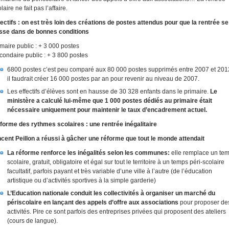
laire ne fait pas l’affaire.
fectifs : on est très loin des créations de postes attendus pour que la rentrée se
sse dans de bonnes conditions
imaire public : + 3 000 postes
condaire public : + 3 800 postes
6800 postes c’est peu comparé aux 80 000 postes supprimés entre 2007 et 2012
il faudrait créer 16 000 postes par an pour revenir au niveau de 2007.
Les effectifs d’élèves sont en hausse de 30 328 enfants dans le primaire.
Le
ministère a calculé lui-même que 1 000 postes dédiés au primaire était
nécessaire uniquement pour maintenir le taux d’encadrement actuel.
forme des rythmes scolaires : une rentrée inégalitaire
ncent Peillon a réussi à gâcher une réforme que tout le monde attendait
La réforme renforce les inégalités selon les communes:
elle remplace un te
scolaire, gratuit, obligatoire et égal sur tout le territoire à un temps péri-scolaire
facultatif, parfois payant et très variable d’une ville à l’autre (de l’éducation
artistique ou d’activités sportives à la simple garderie)
L’Education nationale conduit les collectivités à organiser un marché du
périscolaire en lançant des appels d’offre aux associations
pour proposer de
activités. Pire ce sont parfois des entreprises privées qui proposent des ateliers
(cours de langue).