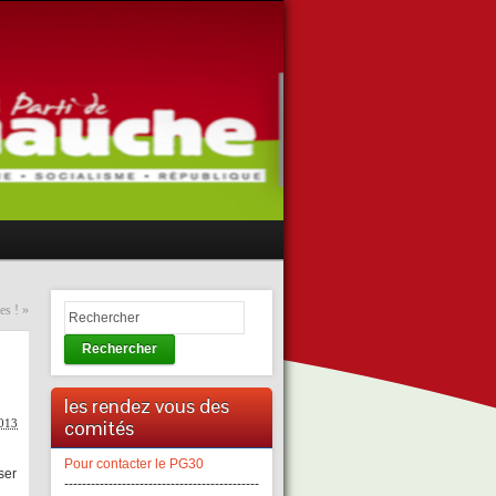
es !
»
Rechercher
les rendez vous des
comités
2013
Pour contacter le PG30
ser
--------------------------------------------