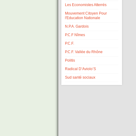
Les Economistes Atterrés
Mouvement Citoyen Pour
l'Education Nationale
N.P.A. Gardois
P.C.F Nîmes
P.C.F.
P.C.F. Vallée du Rhône
Politis
Radical D’Aviolo’S
Sud santé sociaux