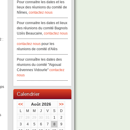
Pour connaitre les dates et les
lieux des réunions du comité de
Nîmes,
contactez nous
--------------------------------------------
Pour connaitre les dates et lieux
des réunions du comité Bagnols
Uzès Beaucaire,
contactez nous
--------------------------------------------
 :
contactez nous
pour les
réunions de comité d'Alès
--------------------------------------------
Pour connaître les dates des
réunions du comité "Aigoual
Cévennes Vidourle"
contactez
nous
--------------------------------------------
mps
Calendrier
<<
Août 2026
>>
L
M
M
J
V
S
D
s
27
28
29
30
31
1
2
3
4
5
6
7
8
9