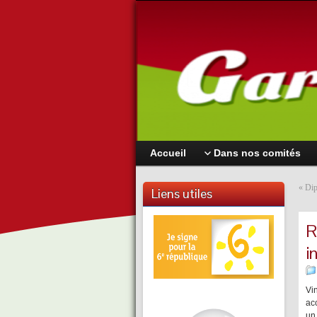
Accueil
Dans nos comités
«
Dip
Liens utiles
R
i
Vi
acc
un