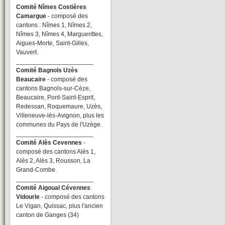
Comité Nîmes Costières
Camargue
- composé des
cantons : Nîmes 1, Nîmes 2,
Nîmes 3, Nîmes 4, Marguerittes,
Aigues-Morte, Saint-Gilles,
Vauvert.
______________________
Comité Bagnols Uzès
Beaucaire
- composé des
cantons Bagnols-sur-Cèze,
Beaucaire, Pont-Saint-Esprit,
Redessan, Roquemaure, Uzès,
Villeneuve-lès-Avignon, plus les
communes du Pays de l'Uzège.
______________________
Comité Alès Cevennes
-
composé des cantons Alès 1,
Alès 2, Alès 3, Rousson, La
Grand-Combe.
______________________
Comité Aigoual Cévennes
Vidourle
- composé des cantons
Le Vigan, Quissac, plus l'ancien
canton de Ganges (34)
______________________