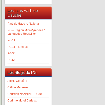
Les liens Parti de
Gauche
Parti de Gauche National
PG – Région Midi-Pyrénées /
Languedoc-Roussillon
PG 11
PG 11 – Limoux
PG 34
PG 66
Les Blogs du PG
Alexis Corbière
Céline Meneses
Christian NANNINI – PG30
Corinne Morel Darleux