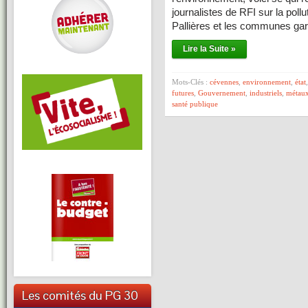
journalistes de RFI sur la poll
Pallières et les communes ga
Lire la Suite »
Mots-Clés :
cévennes
,
environnement
,
état
futures
,
Gouvernement
,
industriels
,
métaux
santé publique
Les comités du PG 30