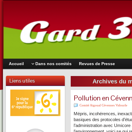
Accueil
Dans nos comités
Revues de Presse
Liens utiles
Archives du m
Pollution en Cévenn
Comité Aigoual Cévennes Vidourle
Mépris, incohérences, inexactit
basiques des protocoles d’étu
l’administration avec Umicore 
l’environnement, voici se qui 