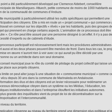
 point a été particulièrement développé par Clemence Aldebert, conseillère
nicipale de Marsillargues- Attuech, petite commune de moins de 1000 habitants a
in de la communauté de communes d’Anduze.
te municipalité à particulièrement utilisé les outils spécifiques qui permettent une
rticipation des citoyens. Elle a mis en route un « projet communal » qui commence 
 travail en commun sur les objectifs « rêvés » par les habitants, puis des groupes d
ojet qui prennent en charge certains aspects. L’animation de ce processus doit être
tre ». Ce rôle peut être assuré par une personne désigné à cet effet. Il n’y a pas d
cessité d’experts ou de cabinets d’étude.
 processus participatif est nécessairement lent mais les procédures administratives
nt aussi et les deux phases peuvent être menées de front. Dans tous les cas, le proj
 mise en œuvre n’auront rien à voir avec ce qui aurait pu être décidé par une
rsonne ou un architecte dans son seul domaine.
conseil municipal joue le rôle du comité de pilotage du projet collectif qui laisse u
ge place aux projets citoyens.
la limite on peut aller jusqu’à une situation de « communisme municipal » comme c
t vécu depuis 30 ans dans la commune de Marinaleda en Andalousie.
 formation des élus et des citoyens est un levier nécessaire pour redémarrer un
ocessus démocratique citoyen dans un système ou les Médias, l’éducation, les
tiques institutionnelles et dans l’entreprise étouffent les initiatives autonomes.
plus grande des inquiétudes vient du projet de loi de décentralisation sur la
tropolisation et l’intercommunalité.
niveau du territoire.
mplication citoyenne au niveau du territoire prend une dimension plus politique et p