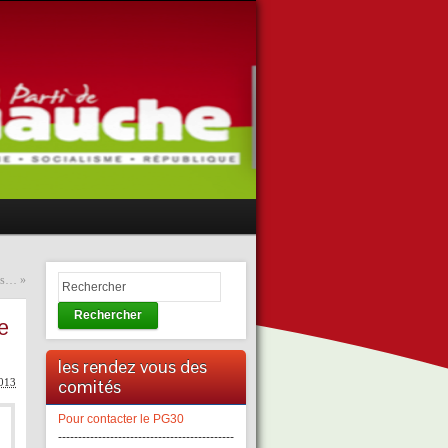
cés…
»
Rechercher
e
les rendez vous des
comités
2013
Pour contacter le PG30
--------------------------------------------