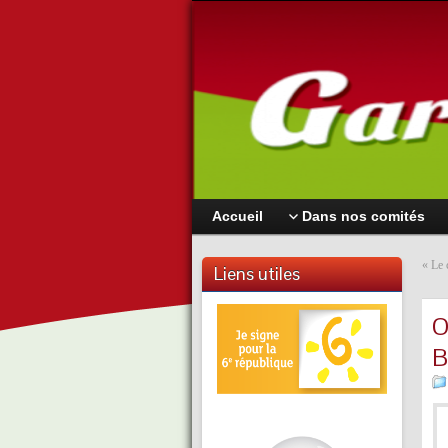
Accueil
Dans nos comités
«
Le 
Liens utiles
O
B