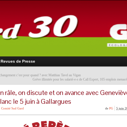
Revues de Presse
changement c’est pour quand ? avec Matthias Tavel au Vigan
Grève illimitée pour les salarié-e-s de Call Expert, 105 emplois mena
n râle, on discute et on avance avec Genevièv
lanc le 5 juin à Gallargues
Comité Sud Gard
de
PG
5 juin 