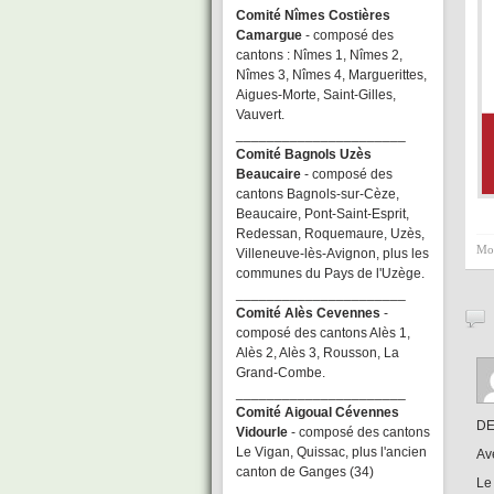
Comité Nîmes Costières
Camargue
- composé des
cantons : Nîmes 1, Nîmes 2,
Nîmes 3, Nîmes 4, Marguerittes,
Aigues-Morte, Saint-Gilles,
Vauvert.
______________________
Comité Bagnols Uzès
Beaucaire
- composé des
cantons Bagnols-sur-Cèze,
Beaucaire, Pont-Saint-Esprit,
Redessan, Roquemaure, Uzès,
Mot
Villeneuve-lès-Avignon, plus les
communes du Pays de l'Uzège.
______________________
Comité Alès Cevennes
-
composé des cantons Alès 1,
Alès 2, Alès 3, Rousson, La
Grand-Combe.
______________________
Comité Aigoual Cévennes
DE
Vidourle
- composé des cantons
Le Vigan, Quissac, plus l'ancien
Av
canton de Ganges (34)
Le 
______________________