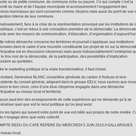
ande ou de petite commune, de commune riche ou pauvre. Ce qui compte c’est la
lonté du maire et de l’équipe municipale et accessoirement l’engagement des
rvices municipaux qui sont concernés comme citoyens mais aussi du point de vue 
 gestion interne de leur commune.
adoxalement, face à la crise de la représentation provoqué par les institutions de l
publique, c’est un retour à une conception première de la démocratie: La démocrati
recte avec les moyens de communication, d’éducation, d’organisation d’aujourd’hui
tte même démarche concerne les territoires et pourrait s’appliquer aux institutions
tionales dans le cadre d’une nouvelle constituante (un projet de loi sur la démocrat
rticipative est en discussion citoyenne) mais aussi indissociablement l’entreprise q
 le trou noir de la démocratie, de la participation, des possibilités d’implication
pulaire au quotidien.
re le marketing politique et la visée transformatrice, il faut choisir.
 invitant, Geneviève BLANC conseillère générale du canton d’Anduze et vice-
ésidente du conseil général, siégeant dans le groupe EELV, nous savions que nous
isions le bon choix, celui d’une élue-citoyenne engagée dans une démarche
ticipative au niveau local et territorial.
acun peut tirer des enseignements de cette expérience qui ne demande qu’à se
éraliser quel que soit le recul politique qu’on peut avoir.
ns les lignes qui suivent notre point de vue est mêlé aux propos de notre invitée. C
te n’engage donc que notre collectif.
MPTE REDU DU CAFE REPERE DU MERCREDI 5 JUIN 2013 A GALLARGUES
 niveau local.