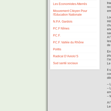
tra
Les Economistes Atterrés
rec
Mouvement Citoyen Pour
em
l'Education Nationale
Lo
Hil
N.P.A. Gardois
ch
P.C.F Nîmes
en
san
P.C.F.
A l
les
P.C.F. Vallée du Rhône
de 
Politis
En
plu
Radical D’Aviolo’S
l’i
Sud santé sociaux
Le
Il
con
dém
– 
– L
en
– 
A l
Le