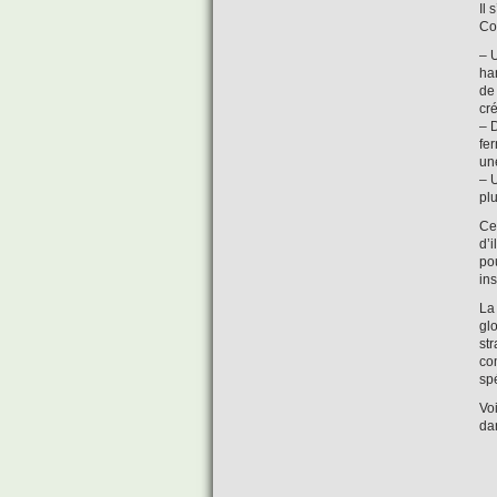
Il 
Co
– 
ha
de 
cr
– 
fe
une
– 
pl
Ce
d’i
po
ins
La 
glo
st
co
spé
Voi
da