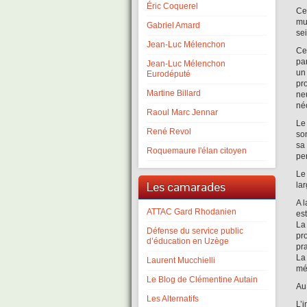
Éric Coquerel
Ce
mu
Gabriel Amard
se
Jean-Luc Mélenchon
Cet
pa
Jean-Luc Mélenchon
un
Eurodéputé
pr
Martine Billard
neu
né
Raoul Marc Jennar
Le
René Revol
so
sa
Roquemaure l'élan citoyen
pe
Le 
Les camarades
lar
A 
ATTAC Gard Rhodanien
es
La
Défense du service public
pr
d’éducation en Uzège
pra
La 
Laurent Mucchielli
mé
Le Blog de Clémentine Autain
Au 
Les Alternatifs
L’i