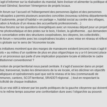
s’agit d’informer sur la réalisation du mandat, faire évoluer et alimenter la politique 
nseil Général, favoriser l’émergence de projets locaux.
Un forum sur l’accueil et l’hébergement des personnes âgées et des personnes
ndicapées a permis plusieurs avancées concrètes (nouveau schéma départementa
l’autonomie, projet d’habitat « en partage », habitat social au centre des villages,
éation à Anduze d’un réseau des accueillants professionnels…)
Deux forums sur les questions énergétiques avec un nouveau départ pour un projet
rme photovoltaïque et des pistes sur le bois, l’éolien, la géothermie…qui demanden
 concertation entre des structures coopératives, les citoyens, les collectivités ;
Un forum « rencontre avec les coopératives locales » avec mise en réseau et réflex
us globale sur le sens de l’économie locale.
s initiatives montrent que des marges de manœuvre existent (encore) mais s’agit-il
lots » au milieu d’un système de plus en plus oligarchique ou y a-t-il (encore) place
ur un processus qui parte d’une implication populaire locale et déborde le cadre
titutionnel conventionnel ?
notion de projet territorial nous parait centrale. Il s’agit d’associer dans un projet
bal, transversal, toutes les dimensions de la vie locale, et les décliner en objectifs
ratégiques et opérationnels quel que soit le niveau et le lieu (communauté de
mmunes, cantons, SCOT-territorial, SRADDT-régional…) tout en respectant la
cificité de chaque institution.
là un vrai défi à relever par les partis politiques de la gauche citoyenne qui doivent
ns le même temps assumer une confrontation dure avec l’oligarchie au pouvoir.