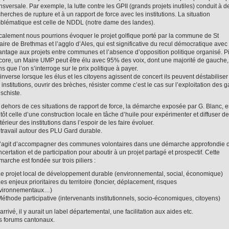
nsversale. Par exemple, la lutte contre les GPII (grands projets inutiles) conduit à d
herches de rupture et à un rapport de force avec les institutions. La situation
blématique est celle de NDDL (notre dame des landes).
calement nous pourrions évoquer le projet golfique porté par la commune de St
aire de Brethmas et l’agglo d’Ales, qui est significative du recul démocratique avec 
antage aux projets entre communes et l’absence d’opposition politique organisé. P
core, un Maire UMP peut être élu avec 95% des voix, dont une majorité de gauche,
s que l’on s’interroge sur le prix politique à payer.
’inverse lorsque les élus et les citoyens agissent de concert ils peuvent déstabiliser
 institutions, ouvrir des brèches, résister comme c’est le cas sur l’exploitation des g
schiste.
 dehors de ces situations de rapport de force, la démarche exposée par G. Blanc, e
tôt celle d’une construction locale en tâche d’huile pour expérimenter et diffuser de
ntérieur des institutions dans l’espoir de les faire évoluer.
 travail autour des PLU Gard durable.
 s’agit d’accompagner des communes volontaires dans une démarche approfondie 
certation et de participation pour aboutir à un projet partagé et prospectif. Cette
arche est fondée sur trois piliers :
Le projet local de développement durable (environnemental, social, économique)
es enjeux prioritaires du territoire (foncier, déplacement, risques
vironnementaux…)
Méthode participative (intervenants institutionnels, socio-économiques, citoyens)
’arrivé, il y aurait un label départemental, une facilitation aux aides etc.
s forums cantonaux.