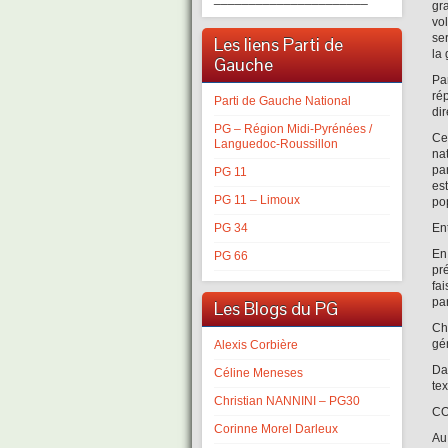
gr
vo
se
Les liens Parti de
la
Gauche
Par
ré
Parti de Gauche National
di
PG – Région Midi-Pyrénées /
Ce
Languedoc-Roussillon
na
pa
PG 11
est
PG 11 – Limoux
po
PG 34
Ent
En
PG 66
pr
fa
par
Les Blogs du PG
Ch
gén
Alexis Corbière
Da
Céline Meneses
tex
Christian NANNINI – PG30
CO
Corinne Morel Darleux
Au