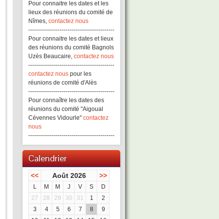
Pour connaitre les dates et les
lieux des réunions du comité de
Nîmes,
contactez nous
--------------------------------------------
Pour connaitre les dates et lieux
des réunions du comité Bagnols
Uzès Beaucaire,
contactez nous
--------------------------------------------
contactez nous
pour les
réunions de comité d'Alès
--------------------------------------------
Pour connaître les dates des
réunions du comité "Aigoual
Cévennes Vidourle"
contactez
nous
--------------------------------------------
Calendrier
<<
Août 2026
>>
L
M
M
J
V
S
D
27
28
29
30
31
1
2
3
4
5
6
7
8
9