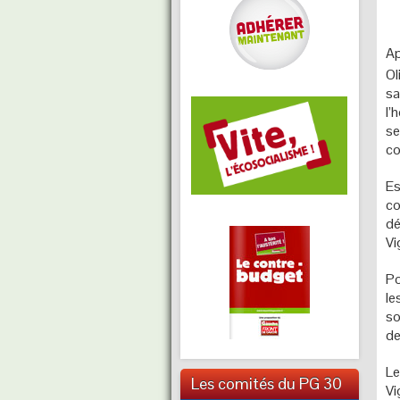
Ap
Ol
sa
l’
se
co
Es
co
dé
Vi
Po
le
so
de
Le
Les comités du PG 30
Vi