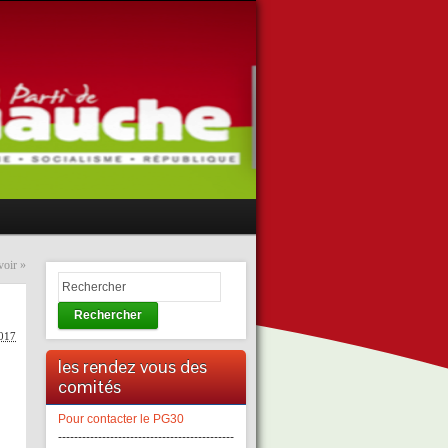
voir
»
Rechercher
017
les rendez vous des
comités
Pour contacter le PG30
--------------------------------------------