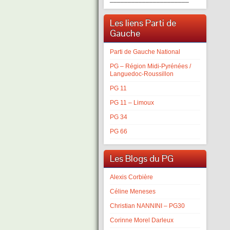
Les liens Parti de
Gauche
Parti de Gauche National
PG – Région Midi-Pyrénées /
Languedoc-Roussillon
PG 11
PG 11 – Limoux
PG 34
PG 66
Les Blogs du PG
Alexis Corbière
Céline Meneses
Christian NANNINI – PG30
Corinne Morel Darleux