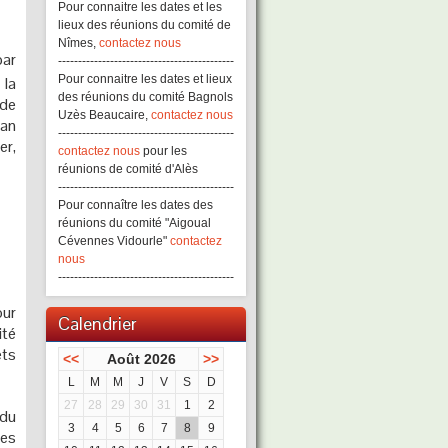
Pour connaitre les dates et les
lieux des réunions du comité de
Nîmes,
contactez nous
par
--------------------------------------------
Pour connaitre les dates et lieux
 la
des réunions du comité Bagnols
 de
Uzès Beaucaire,
contactez nous
gan
--------------------------------------------
er,
contactez nous
pour les
réunions de comité d'Alès
--------------------------------------------
Pour connaître les dates des
réunions du comité "Aigoual
Cévennes Vidourle"
contactez
nous
--------------------------------------------
our
Calendrier
ité
ets
<<
Août 2026
>>
L
M
M
J
V
S
D
27
28
29
30
31
1
2
 du
3
4
5
6
7
8
9
des