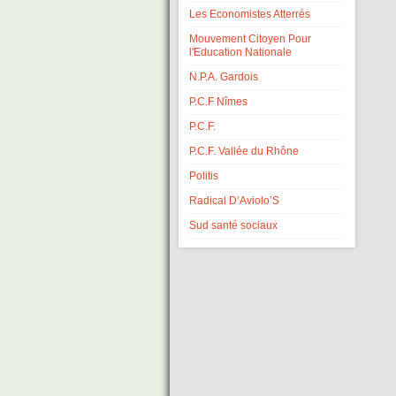
Les Economistes Atterrés
Mouvement Citoyen Pour
l'Education Nationale
N.P.A. Gardois
P.C.F Nîmes
P.C.F.
P.C.F. Vallée du Rhône
Politis
Radical D’Aviolo’S
Sud santé sociaux