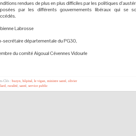
nditions rendues de plus en plus difficiles par les politiques d’austér
posées par les différents gouvernements libéraux qui se s
ccédés.
bienne Labrosse
-secrétaire départementale du PG30,
mbre du comité Aigoual Cévennes Vidourle
s-Clés :
buzyn
,
hôpital
,
le vigan
,
ministre santé
,
olivier
llard
,
ruralité
,
santé
,
service public