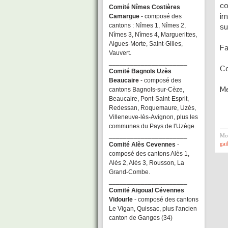
co
Comité Nîmes Costières
im
Camargue
- composé des
su
cantons : Nîmes 1, Nîmes 2,
Nîmes 3, Nîmes 4, Marguerittes,
Aigues-Morte, Saint-Gilles,
Fa
Vauvert.
______________________
Co
Comité Bagnols Uzès
Beaucaire
- composé des
Me
cantons Bagnols-sur-Cèze,
Beaucaire, Pont-Saint-Esprit,
Redessan, Roquemaure, Uzès,
Villeneuve-lès-Avignon, plus les
communes du Pays de l'Uzège.
______________________
Mot
gai
Comité Alès Cevennes
-
composé des cantons Alès 1,
Alès 2, Alès 3, Rousson, La
Grand-Combe.
______________________
Comité Aigoual Cévennes
Vidourle
- composé des cantons
Le Vigan, Quissac, plus l'ancien
canton de Ganges (34)
______________________