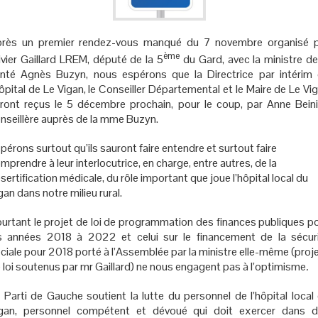
rès un premier rendez-vous manqué du 7 novembre organisé 
ème
ivier Gaillard LREM, député de la 5
du Gard, avec la ministre de
nté Agnès Buzyn, nous espérons que la Directrice par intérim
hôpital de Le Vigan, le Conseiller Départemental et le Maire de Le Vi
ront reçus le 5 décembre prochain, pour le coup, par Anne Beini
nseillère auprès de la mme Buzyn.
pérons surtout qu’ils sauront faire entendre et surtout faire
mprendre à leur interlocutrice, en charge, entre autres, de la
sertification médicale, du rôle important que joue l’hôpital local du
gan dans notre milieu rural.
urtant le projet de loi de programmation des finances publiques p
s années 2018 à 2022 et celui sur le financement de la sécur
ciale pour
2018 porté à l’Assemblée par la ministre elle-même (proj
 loi soutenus par mr Gaillard) ne nous engagent pas à l’optimisme
.
 Parti de Gauche soutient la lutte du personnel de l’hôpital local
gan, personnel compétent et dévoué qui doit exercer dans 