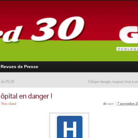
Revues de Presse
 du PG30
Chèque énergie, toujours bon à sa
ôpital en danger !
Non classé
de
cacv
7 novembre 2