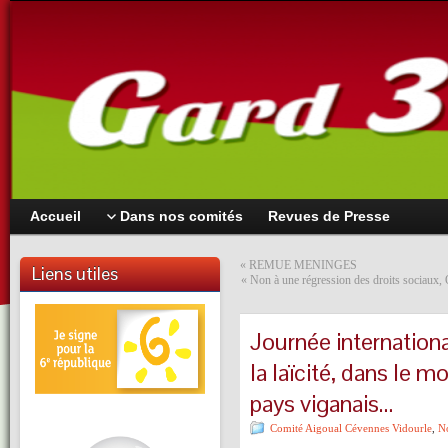
Accueil
Dans nos comités
Revues de Presse
«
REMUE MENINGES
Liens utiles
« Non à une régression des droits sociaux, 
Journée internation
la laïcité, dans le m
pays viganais…
Comité Aigoual Cévennes Vidourle
,
No