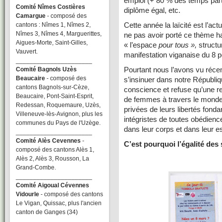
emploi (+ 80 % des temps parti
Comité Nîmes Costières
diplôme égal, etc.
Camargue
- composé des
Cette année la laïcité est l’ac
cantons : Nîmes 1, Nîmes 2,
Nîmes 3, Nîmes 4, Marguerittes,
ne pas avoir porté ce thème h
Aigues-Morte, Saint-Gilles,
« l’espace
pour tous »,
structu
Vauvert.
manifestation viganaise du 8 peu
______________________
Pourtant nous l’avons vu récem
Comité Bagnols Uzès
Beaucaire
- composé des
s’insinuer dans notre République
cantons Bagnols-sur-Cèze,
conscience et refuse qu’une r
Beaucaire, Pont-Saint-Esprit,
de femmes à travers le monde 
Redessan, Roquemaure, Uzès,
privées de leurs libertés fond
Villeneuve-lès-Avignon, plus les
intégristes de toutes obédie
communes du Pays de l'Uzège.
dans leur corps et dans leur es
______________________
Comité Alès Cevennes
-
C’est pourquoi l’égalité des 
composé des cantons Alès 1,
Alès 2, Alès 3, Rousson, La
Grand-Combe.
______________________
Comité Aigoual Cévennes
Vidourle
- composé des cantons
Le Vigan, Quissac, plus l'ancien
canton de Ganges (34)
______________________