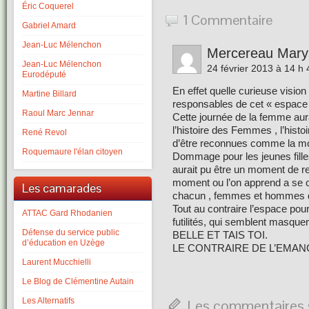
Éric Coquerel
1 Commentaire
Gabriel Amard
Jean-Luc Mélenchon
Mercereau Mary
Jean-Luc Mélenchon
24 février 2013 à 14 h
Eurodéputé
En effet quelle curieuse visio
Martine Billard
responsables de cet « espace 
Raoul Marc Jennar
Cette journée de la femme aur
l’histoire des Femmes , l’histo
René Revol
d’être reconnues comme la moi
Roquemaure l'élan citoyen
Dommage pour les jeunes fille
aurait pu être un moment de r
moment ou l’on apprend a se co
Les camarades
chacun , femmes et hommes da
Tout au contraire l’espace pour
ATTAC Gard Rhodanien
futilités, qui semblent masque
Défense du service public
BELLE ET TAIS TOI.
d’éducation en Uzège
LE CONTRAIRE DE L’EMAN
Laurent Mucchielli
Le Blog de Clémentine Autain
Les Alternatifs
Les commentaires s