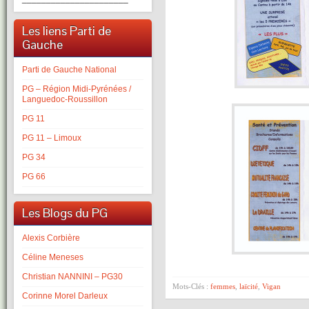
Les liens Parti de
Gauche
Parti de Gauche National
PG – Région Midi-Pyrénées /
Languedoc-Roussillon
PG 11
PG 11 – Limoux
PG 34
PG 66
Les Blogs du PG
Alexis Corbière
Céline Meneses
Christian NANNINI – PG30
Mots-Clés :
femmes
,
laïcité
,
Vigan
Corinne Morel Darleux