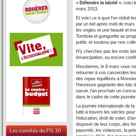
« Défendre la laïcité »
, voici
mars 2013.
Et voici ce à quoi l’on réduit
par un bel après midi de mars 
les ongles et une beauté et tro
Tombola et guinguette au pro
public et soutenu par nos collec
N’y cherchez pas les mots laïcit
émancipation, ou encore conf
Mesdames, le 8 mars vous ser
retourner à vos casseroles le
des repas équilibrés à Monsie
l’heureuse gagnante des lots d
savoir, l’an prochain un conco
dans le cadre de cette journ
La journée internationale de 
lutté à travers les siècles pour 
l’éducation, droit de voter, d’a
disposer de leur corps, des fe
Les comités du PG 30
pauvreté, les violences, la préc